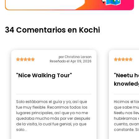
34 Comentarios en Kochi
por Christina Larson
Reseñado el Apr 09, 2026
"Nice Walking Tour"
"Neetu h
knowledg
Solo estábamos el guía y yo, así que
Hicimos el to
fue muy flexible. Recorrimos todos los
que sabe muc
lugares principales, así que ya no me
Neetu nos ll
quedaba mucho más por ver después
hubiéramos 
de la visita, lo cual fue genial, ya que
cuenta, avan
solo...
constante. Si