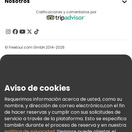
Nosotros
Acceder Como Proveedor
Destinos
Calificaciones y comentarios por
Programa De Afiliados
Acerca De Nosotros
Contacto
Grupos
© Freetour.com GmbH 2014-2026
Ayuda
Blog
Prensa
Seguridad Y Privacidad
Aviso de cookies
Términos E Información Legal
Política De Cookies
Requerimos información acerca de usted, como su
nombre, y dirección de correo electrónico,con el fin
Freetour Premios
de hacer reservas y cumplir con sus solicitudes de
Programa De Fidelidad
servicio a través de la plataforma. Esto se especifica
también durante el proceso de reserva y en nuestra
política de privacidad
. Siempre puede objetar el