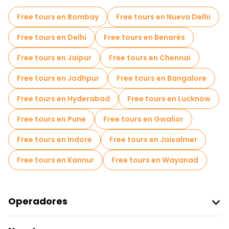
Museos en Kochi
Tours mercados en Kochi
Free tours en Bombay
Free tours en Nueva Delhi
Tours de degustación locales en Kochi
Free tours en Delhi
Free tours en Benarés
Free tours de un día en Kochi
Free tours en Jaipur
Free tours en Chennai
Free tours cerca Paradesi Synagogue
Free tours en Jodhpur
Free tours en Bangalore
Free tours cerca Mattancherry Palace
Free tours en Hyderabad
Free tours en Lucknow
Free tours cerca Chinese Fishing Nets
Free tours en Pune
Free tours en Gwalior
Free tours en Indore
Free tours en Jaisalmer
Free tours en Kannur
Free tours en Wayanad
Operadores
Unirse A Freetour