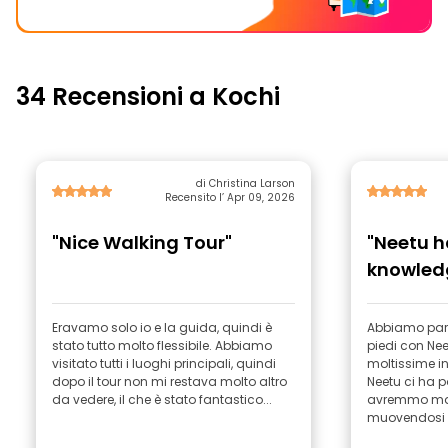
34 Recensioni a Kochi
di Christina Larson
Recensito l’ Apr 09, 2026
"Nice Walking Tour"
"Neetu h
knowledg
Eravamo solo io e la guida, quindi è
Abbiamo part
stato tutto molto flessibile. Abbiamo
piedi con Ne
visitato tutti i luoghi principali, quindi
moltissime in
dopo il tour non mi restava molto altro
Neetu ci ha p
da vedere, il che è stato fantastico...
avremmo mai 
muovendosi a