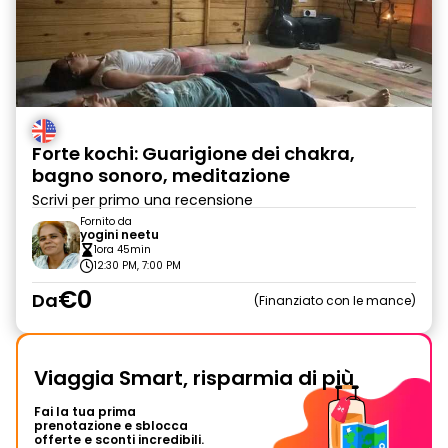
Forte kochi: Guarigione dei chakra,
bagno sonoro, meditazione
Scrivi per primo una recensione
Fornito da
yogini neetu
1ora 45min
12:30 PM, 7:00 PM
€0
Da
Finanziato con le mance
Viaggia Smart, risparmia di più
Fai la tua prima
prenotazione e sblocca
offerte e sconti incredibili.