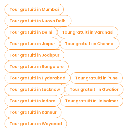
Musei in Kochi
Visite al mercato in Kochi
Tour gratuiti in Mumbai
Tour di degustazione locali in Kochi
Tour gratuiti in Nuova Delhi
Gite giornaliere gratuite a Kochi
Tour gratuiti in Delhi
Tour gratuiti in Varanasi
Tour gratuiti nelle vicinanze Mattancherry Palace
Tour gratuiti in Jaipur
Tour gratuiti in Chennai
Tour gratuiti nelle vicinanze Paradesi Synagogue
Tour gratuiti in Jodhpur
Tour gratuiti nelle vicinanze Chinese Fishing Nets
Tour gratuiti in Bangalore
Tour gratuiti in Hyderabad
Tour gratuiti in Pune
Tour gratuiti in Lucknow
Tour gratuiti in Gwalior
Tour gratuiti in Indore
Tour gratuiti in Jaisalmer
Tour gratuiti in Kannur
Tour gratuiti in Wayanad