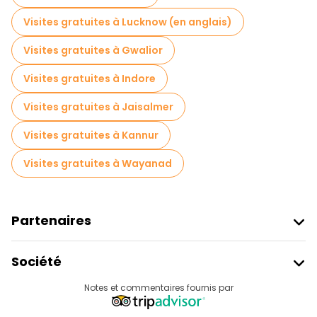
Visites gratuites à Lucknow (en anglais)
Visites gratuites à Gwalior
Visites gratuites à Indore
Visites gratuites à Jaisalmer
Visites gratuites à Kannur
Visites gratuites à Wayanad
Partenaires
Rejoindre Freetour
Société
Connexion Du Fournisseur
Destinations
Notes et commentaires fournis par
Programme D’affiliation
À Propos De Nous