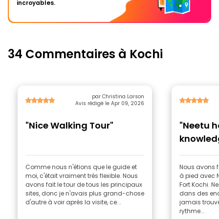
incroyables.
34 Commentaires à Kochi
par Christina Larson
Avis rédigé le Apr 09, 2026
"Nice Walking Tour"
"Neetu h
knowledg
Comme nous n'étions que le guide et
Nous avons fa
moi, c'était vraiment très flexible. Nous
à pied avec N
avons fait le tour de tous les principaux
Fort Kochi. 
sites, donc je n'avais plus grand-chose
dans des end
d'autre à voir après la visite, ce...
jamais trou
rythme...