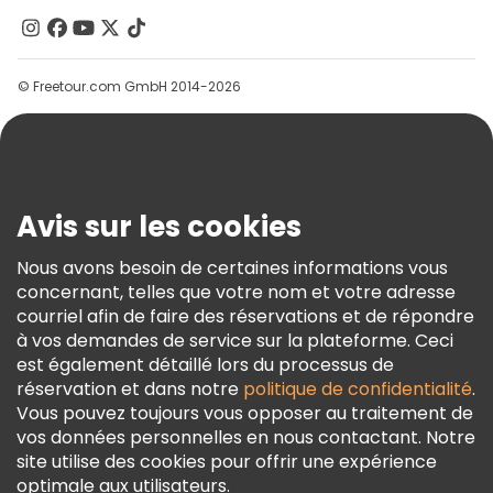
Contactez-Nous
Groupes
© Freetour.com GmbH 2014-2026
Aide
Blog
Presse
Sécurité Et Confidentialité
Avis sur les cookies
Conditions Générales Et Mentions Légales
Nous avons besoin de certaines informations vous
Politique En Matière De Cookies
concernant, telles que votre nom et votre adresse
Freetour Prix
courriel afin de faire des réservations et de répondre
à vos demandes de service sur la plateforme. Ceci
Programme De Fidélité
est également détaillé lors du processus de
réservation et dans notre
politique de confidentialité
.
Vous pouvez toujours vous opposer au traitement de
vos données personnelles en nous contactant. Notre
site utilise des cookies pour offrir une expérience
optimale aux utilisateurs.