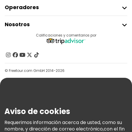
Operadores
Unirse A Freetour
Nosotros
Acceder Como Proveedor
Destinos
Calificaciones y comentarios por
Programa De Afiliados
Acerca De Nosotros
Contacto
Grupos
© Freetour.com GmbH 2014-2026
Ayuda
Blog
Prensa
Seguridad Y Privacidad
Aviso de cookies
Términos E Información Legal
Política De Cookies
Requerimos información acerca de usted, como su
nombre, y dirección de correo electrónico,con el fin
Freetour Premios