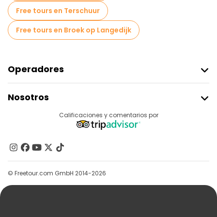
Free tours en Terschuur
Free tours en Broek op Langedijk
Operadores
Unirse A Freetour
Nosotros
Acceder Como Proveedor
Destinos
Calificaciones y comentarios por
Programa De Afiliados
Acerca De Nosotros
Contacto
Grupos
© Freetour.com GmbH 2014-2026
Ayuda
Blog
Prensa