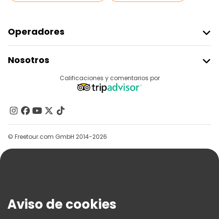
Operadores
Unirse A Freetour
Nosotros
Acceder Como Proveedor
Destinos
Calificaciones y comentarios por
Programa De Afiliados
Acerca De Nosotros
Contacto
Grupos
© Freetour.com GmbH 2014-2026
Ayuda
Blog
Prensa
Seguridad Y Privacidad
Aviso de cookies
Términos E Información Legal