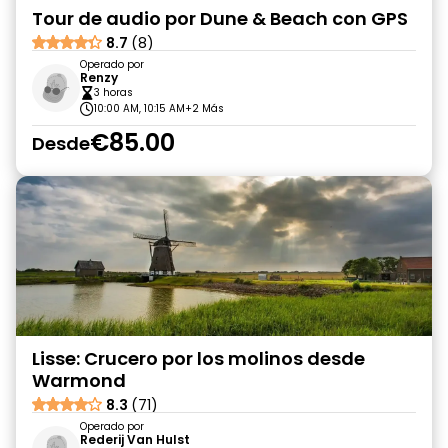
Tour de audio por Dune & Beach con GPS
8.7
(8)
Operado por
Renzy
3 horas
10:00 AM, 10:15 AM
+2 Más
€85.00
Desde
Lisse: Crucero por los molinos desde
Warmond
8.3
(71)
Operado por
Rederij Van Hulst