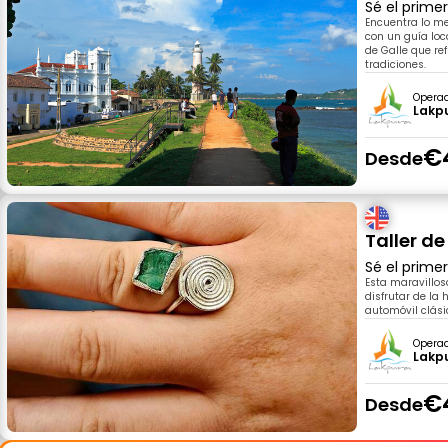
Sé el prime
Encuentra lo me
con un guía loc
de Galle que re
tradiciones.
Opera
Lakp
€
Desde
Taller d
Sé el prime
Esta maravillos
disfrutar de la
automóvil clási
Opera
Lakp
€
Desde