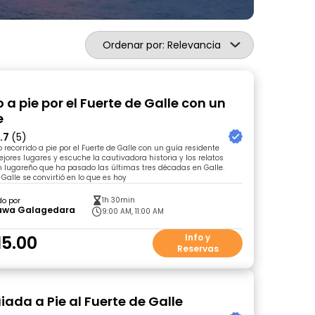
Ordenar por: Relevancia
 a pie por el Fuerte de Galle con un
e
.7
(5)
 recorrido a pie por el Fuerte de Galle con un guía residente
jores lugares y escuche la cautivadora historia y los relatos
 lugareño que ha pasado las últimas tres décadas en Galle.
alle se convirtió en lo que es hoy
1h 30min
do por
wa Galagedara
9:00 AM, 11:00 AM
15.00
Info y
Reservas
iada a Pie al Fuerte de Galle