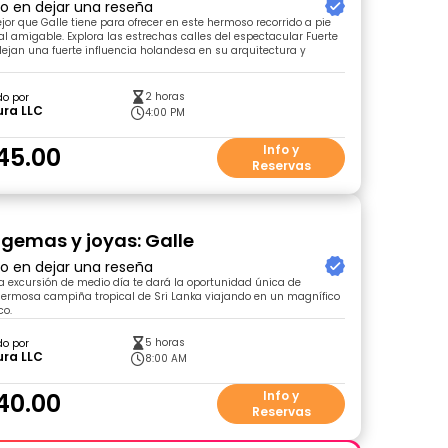
ro en dejar una reseña
jor que Galle tiene para ofrecer en este hermoso recorrido a pie
al amigable. Explora las estrechas calles del espectacular Fuerte
flejan una fuerte influencia holandesa en su arquitectura y
2 horas
do por
ura LLC
4:00 PM
45.00
Info y
Reservas
e gemas y joyas: Galle
ro en dejar una reseña
a excursión de medio día te dará la oportunidad única de
 hermosa campiña tropical de Sri Lanka viajando en un magnífico
co.
5 horas
do por
ura LLC
8:00 AM
40.00
Info y
Reservas