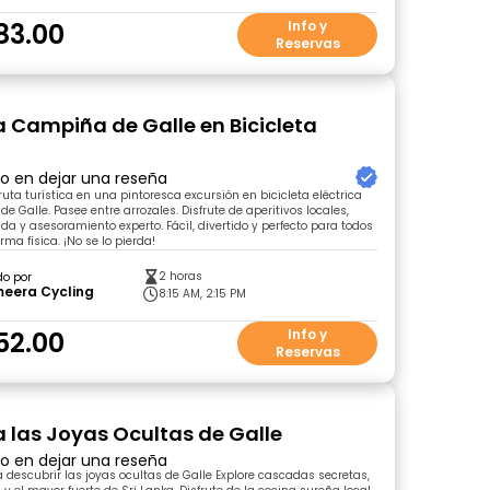
83.00
Info y
Reservas
la Campiña de Galle en Bicicleta
a
ro en dejar una reseña
uta turística en una pintoresca excursión en bicicleta eléctrica
e Galle. Pasee entre arrozales. Disfrute de aperitivos locales,
a y asesoramiento experto. Fácil, divertido y perfecto para todos
orma física. ¡No se lo pierda!
2 horas
do por
eera Cycling
8:15 AM, 2:15 PM
52.00
Info y
Reservas
 las Joyas Ocultas de Galle
ro en dejar una reseña
escubrir las joyas ocultas de Galle Explore cascadas secretas,