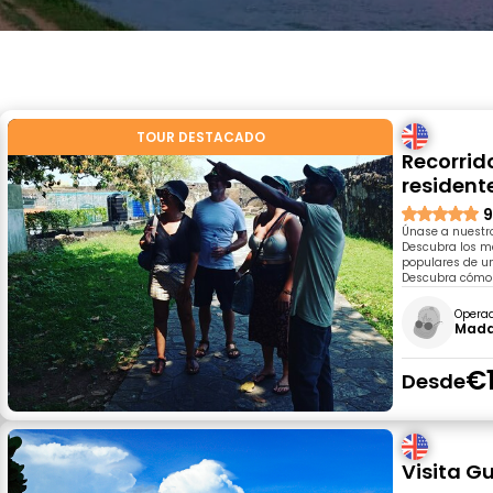
TOUR DESTACADO
Recorrido
resident
9
Únase a nuestro
Descubra los me
populares de un
Descubra cómo G
Opera
Mada
€
Desde
Visita Gu