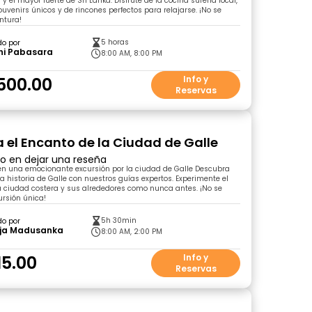
y el mayor fuerte de Sri Lanka. Disfrute de la cocina sureña local,
ouvenirs únicos y de rincones perfectos para relajarse. ¡No se
ntura!
5 horas
do por
ni Pabasara
8:00 AM, 8:00 PM
500.00
Info y
Reservas
 el Encanto de la Ciudad de Galle
ro en dejar una reseña
 una emocionante excursión por la ciudad de Galle Descubra
la historia de Galle con nuestros guías expertos. Experimente el
 ciudad costera y sus alrededores como nunca antes. ¡No se
ursión única!
5h 30min
do por
ja Madusanka
8:00 AM, 2:00 PM
15.00
Info y
Reservas