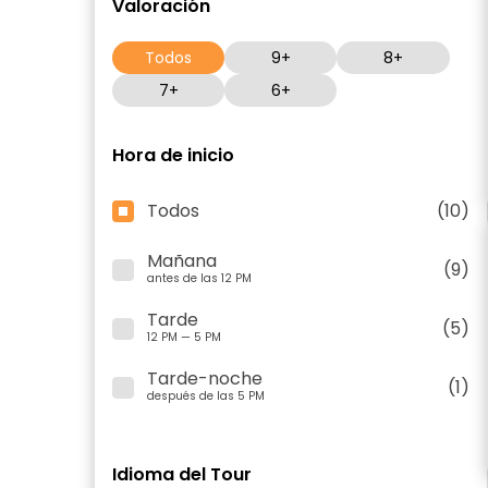
Valoración
Todos
9+
8+
7+
6+
Hora de inicio
Todos
(10)
Mañana
(9)
antes de las 12 PM
Tarde
(5)
12 PM — 5 PM
Tarde-noche
(1)
después de las 5 PM
Idioma del Tour