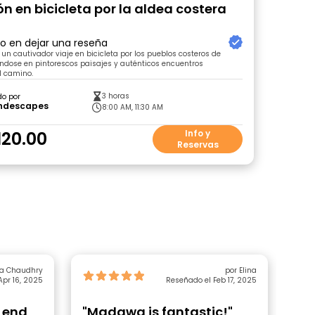
n en bicicleta por la aldea costera
ro en dejar una reseña
n cautivador viaje en bicicleta por los pueblos costeros de
ndose en pintorescos paisajes y auténticos encuentros
el camino.
3 horas
do por
ndescapes
8:00 AM, 11:30 AM
120.00
Info y
Reservas
a Chaudhry
por Elina
Apr 16, 2025
Reseñado el Feb 17, 2025
r end
"Madawa is fantastic!"
"G