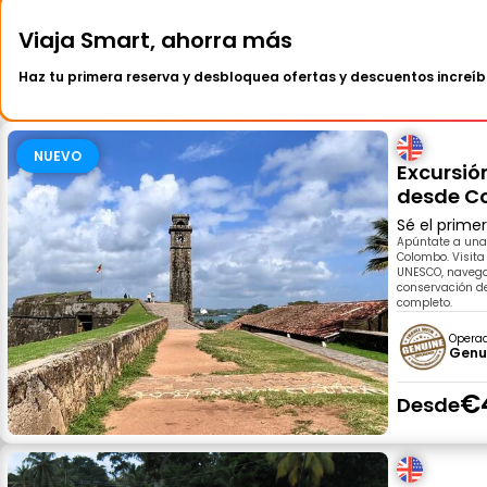
Viaja Smart, ahorra más
Haz tu primera reserva y desbloquea ofertas y descuentos increíb
NUEVO
Excursión
desde Co
Sé el prime
Apúntate a una 
Colombo. Visita
UNESCO, navega
conservación de
completo.
Opera
Genui
€
Desde