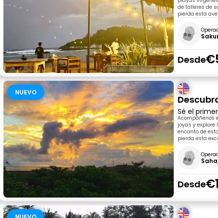
playas vírgenes 
de talleres de s
pierda esta ave
Opera
Saku
€
Desde
NUEVO
Descubra
Sé el prime
Acompáñenos en
joyas y explore 
encanto de esta
pierda esta exc
Opera
Saha
€
Desde
NUEVO