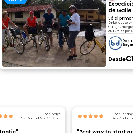
Expedició
de Galle
Sé el prime
Embárquese en u
Galle, sumergié
culturales por 
Opera
Beyo
€
Desde
por Loraye
por Sandhy
Reseñado el Nov 08, 2025
Reseñado el 
tastic"
"Best way to start o