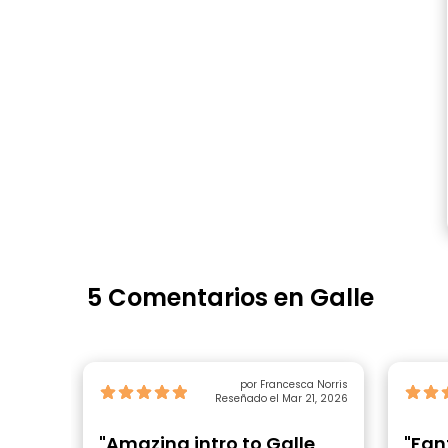
5 Comentarios en Galle
por Francesca Norris
Reseñado el Mar 21, 2026
"Amazing intro to Galle
"Fan