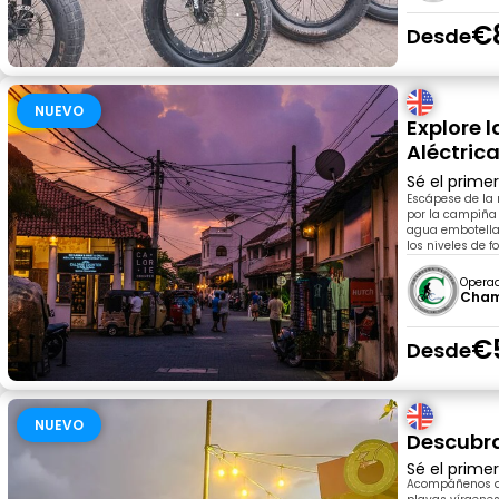
€
Desde
NUEVO
Explore 
Aléctric
Sé el prime
Escápese de la r
por la campiña d
agua embotellad
los niveles de f
Opera
Cham
€
Desde
NUEVO
Descubra
Sé el prime
Acompáñenos a d