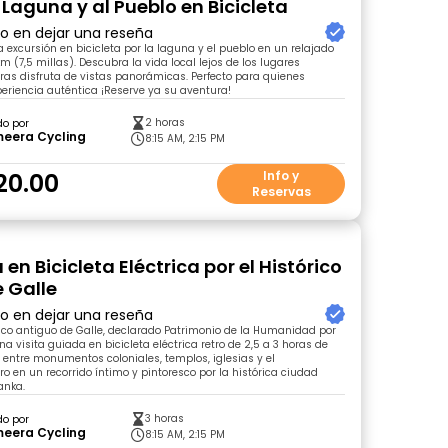
 Laguna y al Pueblo en Bicicleta
ro en dejar una reseña
 excursión en bicicleta por la laguna y el pueblo en un relajado
km (7,5 millas). Descubra la vida local lejos de los lugares
tras disfruta de vistas panorámicas. Perfecto para quienes
riencia auténtica ¡Reserve ya su aventura!
2 horas
do por
eera Cycling
8:15 AM, 2:15 PM
20.00
Info y
Reservas
en Bicicleta Eléctrica por el Histórico
e Galle
ro en dejar una reseña
co antiguo de Galle, declarado Patrimonio de la Humanidad por
a visita guiada en bicicleta eléctrica retro de 2,5 a 3 horas de
 entre monumentos coloniales, templos, iglesias y el
o en un recorrido íntimo y pintoresco por la histórica ciudad
anka.
3 horas
do por
eera Cycling
8:15 AM, 2:15 PM