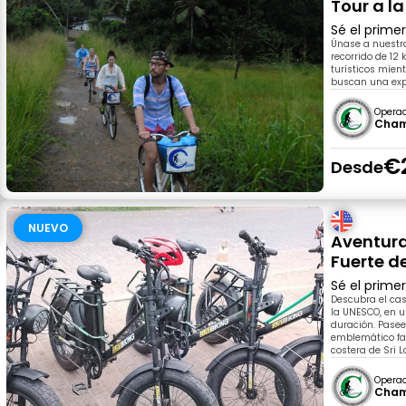
Tour a la
Sé el prime
Únase a nuestra
recorrido de 12 
turísticos mien
buscan una expe
Opera
Cham
€
Desde
NUEVO
Aventura 
Fuerte d
Sé el prime
Descubra el cas
la UNESCO, en un
duración. Pasee
emblemático far
costera de Sri L
Opera
Cham