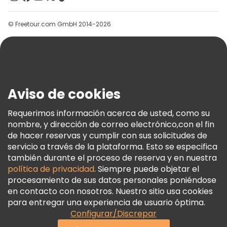
Grupos
© Freetour.com GmbH 2014-2026
Ayuda
Blog
Prensa
Seguridad Y Privacidad
Aviso de cookies
Términos E Información Legal
Política De Cookies
Requerimos información acerca de usted, como su
nombre, y dirección de correo electrónico,con el fin
Freetour Premios
de hacer reservas y cumplir con sus solicitudes de
Programa De Fidelidad
servicio a través de la plataforma. Esto se especifica
también durante el proceso de reserva y en nuestra
política de privacidad
. Siempre puede objetar el
procesamiento de sus datos personales poniéndose
en contacto con nosotros. Nuestro sitio usa cookies
para entregar una experiencia de usuario óptima.
Configurar/Discrepar