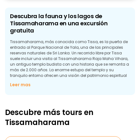
Descubra la fauna y los lagos de
Tissamaharama en una excursión
gratuita
Tissamaharama, más conocida como Tissa, es la puerta de
entrada al Parque Nacional de Yala, una de las principales
reservas naturales de Sri Lanka. Un recorrido libre por Tissa
suele incluir una visita al Tissamaharama Raja Maha Vihara,
un antiguo templo budista con una historia que se remonta a
más de 2.000 años. La enorme estupa del templo y su
tranquilo entorno ofrecen una visión del patrimonio espiritual
de la región.
Leer mas
La proximidad de Tissa a lagos y embalses aumenta su
encanto paisajístico. Muchas excursiones gratuitas incluyen
un paseo en barco por el lago Tissa, donde los viajeros
pueden avistar aves acuáticas como garzas, garcetas y
Descubre más tours en
martines pescadores. El tranquilo entorno que rodea el lago
es ideal para pasear sin prisas, con vistas panorámicas de
Tissamaharama
los arrozales y las colinas lejanas.