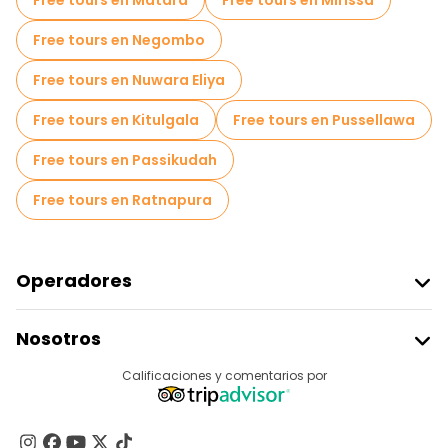
Free tours en Matara
Free tours en Mirissa
Free tours en Negombo
Free tours en Nuwara Eliya
Free tours en Kitulgala
Free tours en Pussellawa
Free tours en Passikudah
Free tours en Ratnapura
Operadores
Unirse A Freetour
Nosotros
Acceder Como Proveedor
Destinos
Calificaciones y comentarios por
Programa De Afiliados
Acerca De Nosotros
Contacto