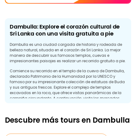
Dambulla: Explore el corazón cultural de
Sri Lanka con una visita gratuita a pie
Dambulla es una ciudad cargada de historia y rodeada de
belleza natural, situada en el corazón de Sri Lanka. La mejor
manera de descubrir sus famosos templos, cuevas e
impresionantes paisajes es realizar un recorrido gratuito a pie.
Comience su recorrido en el templo de la cueva de Dambulla,
declarado Patrimonio de la Humanidad por la UNESCO y
famoso por su impresionante colección de estatuas de Buda
y sus antiguos frescos. Explore el complejo de templos
excavados en la roca, que ofrece vistas panorámicas de la
campiña circundante. A continuación, visite los mercados
locales para conocer la vibrante cultura de esta ciudad rural.
Esta visita guiada gratuita ofrece una fascinante visión del
Descubre más tours en Dambulla
rico patrimonio religioso de Sri Lanka y es una parada
esencial para quienes exploran los tesoros culturales de la
isla.