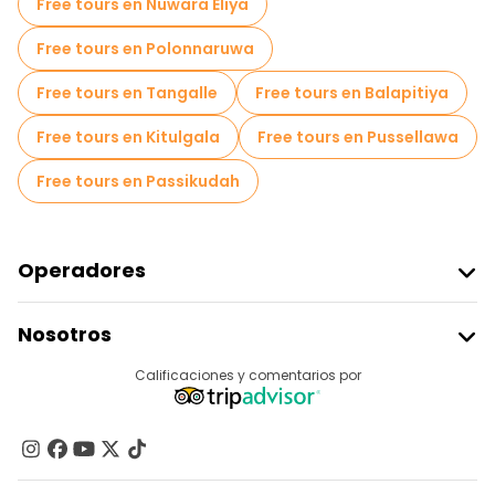
Free tours en Nuwara Eliya
Free tours en Polonnaruwa
Free tours en Tangalle
Free tours en Balapitiya
Free tours en Kitulgala
Free tours en Pussellawa
Free tours en Passikudah
Operadores
Unirse A Freetour
Nosotros
Acceder Como Proveedor
Destinos
Calificaciones y comentarios por
Programa De Afiliados
Acerca De Nosotros
Contacto
Grupos