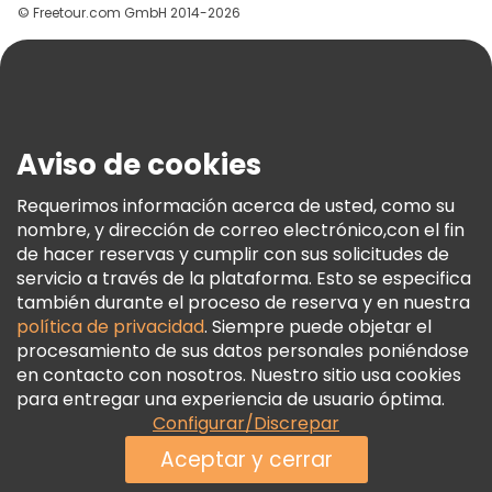
© Freetour.com GmbH 2014-2026
Ayuda
Blog
Prensa
Seguridad Y Privacidad
Aviso de cookies
Términos E Información Legal
Política De Cookies
Requerimos información acerca de usted, como su
nombre, y dirección de correo electrónico,con el fin
Freetour Premios
de hacer reservas y cumplir con sus solicitudes de
Programa De Fidelidad
servicio a través de la plataforma. Esto se especifica
también durante el proceso de reserva y en nuestra
política de privacidad
. Siempre puede objetar el
procesamiento de sus datos personales poniéndose
en contacto con nosotros. Nuestro sitio usa cookies
para entregar una experiencia de usuario óptima.
Configurar/Discrepar
Aceptar y cerrar