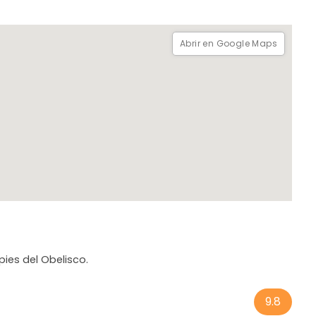
Abrir en Google Maps
 pies del Obelisco.
9.8