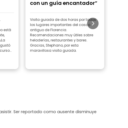
con un guía encantador”
estu
reco
,
Visita guiada de dos horas por todos
¡Gracia
los lugares importantes del casco
intere
eo está
antiguo de Florencia.
gustad
te,
Recomendaciones muy útiles sobre
cuestio
¡La
heladerías, restaurantes y bares.
sea má
 gustó
Gracias, Stephano, por esta
impres
curso
maravillosa visita guiada.
record
partici
cuenta
Leer 
empeza
de rec
restaur
sido d
de habe
¡Mucha
asistir. Ser reportado como ausente disminuye