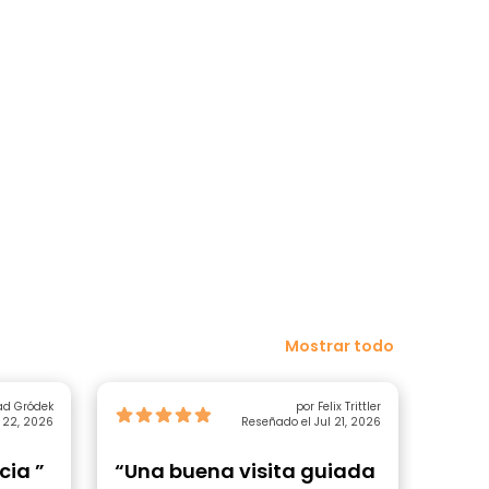
Mostrar todo
ad Gródek
por Felix Trittler
 22, 2026
Reseñado el Jul 21, 2026
cia ”
“Una buena visita guiada
“Una