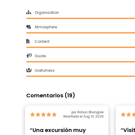
Organisation
Atmosphere
Content
Guide
Usefulness
Comentarios (19)
por Rohan Bhangale
Reseñado el Aug 01, 2026
“Una excursión muy
“Visi