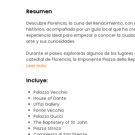
Resumen
Descubre Florencia, la cuna del Renacimiento, con 
histórico, acompañado por un guía local que ha crec
experiencia ideal para empezar a conocer la ciudad, 
arte y sus curiosidades.
Durante el paseo explorarás algunos de los lugares 
catedral de Florencia, la imponente Piazza della Repu
Ponte Vecchio y el majestuoso Palazzo Vecchio. A l
Leer más
los grandes protagonistas del Renacimiento, como Le
Medici.
Incluye:
El tour incluye también un divertido concurso cultu
Palazzo Vecchio
las explicaciones, observa los detalles de los mon
House of Dante
resto de participantes.
Uffizi Gallery
El ganador recibirá una cena típica florentina, una
Ponte Vecchio
también los sabores de la tradición local (condició
Palazzo Gucci
menos 8 participantes).
The Baptistery of St. John
Piazza Strozzi
¡Te esperamos!
Complesso di San Firenze