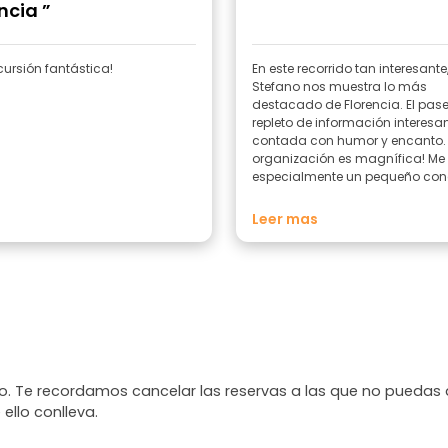
ncia ”
cursión fantástica!
En este recorrido tan interesante
Stefano nos muestra lo más
destacado de Florencia. El pas
repleto de información interesan
contada con humor y encanto. 
organización es magnífica! Me
especialmente un pequeño con
que hubo durante el paseo.
Leer mas
. Te recordamos cancelar las reservas a las que no puedas 
 ello conlleva.