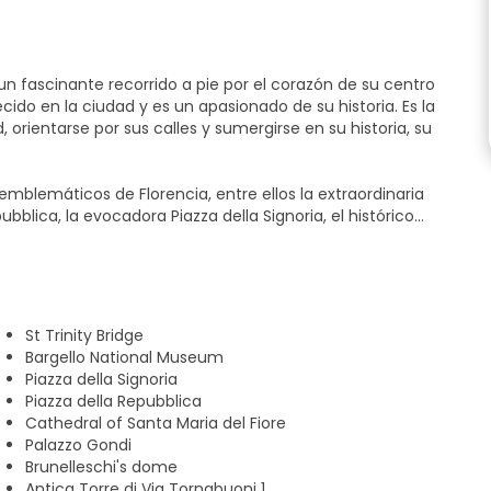
un fascinante recorrido a pie por el corazón de su centro
ido en la ciudad y es un apasionado de su historia. Es la
orientarse por sus calles y sumergirse en su historia, su
emblemáticos de Florencia, entre ellos la extraordinaria
bblica, la evocadora Piazza della Signoria, el histórico
o largo del recorrido escucharás relatos y anécdotas sobre
onardo da Vinci, Miguel Ángel y la influyente familia
ral dedicado a la Florencia renacentista: presta atención a
St Trinity Bridge
umentos y pon a prueba tus conocimientos junto con el
Bargello National Museum
Piazza della Signoria
 forma perfecta de concluir la experiencia descubriendo
Piazza della Repubblica
n necesaria: que el grupo del tour esté compuesto por al
Cathedral of Santa Maria del Fiore
Palazzo Gondi
Brunelleschi's dome
Antica Torre di Via Tornabuoni 1