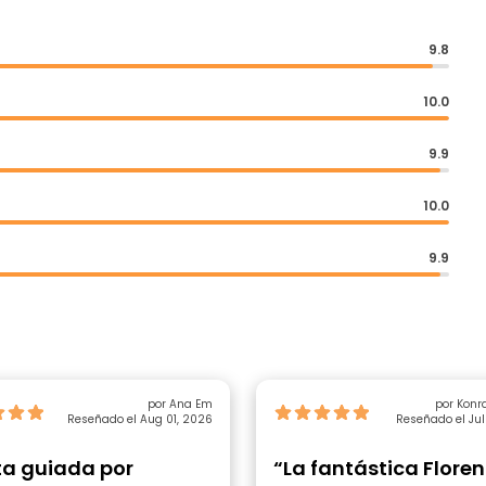
9.8
10.0
9.9
10.0
9.9
por Ana Em
por Konr
Reseñado el Aug 01, 2026
Reseñado el Jul
ta guiada por
“La fantástica Floren