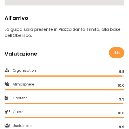
All'arrivo
La guida sarà presente in Piazza Santa Trinità, alla base
dell'Obelisco.
9.8
Valutazione
Organisation
9.8
Atmosphere
10.0
Content
9.9
Guide
10.0
Usefulness
9.9