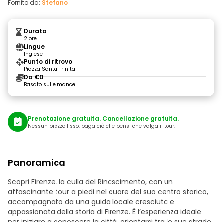
Fornito da:
Stefano
Durata
2 ore
Lingue
Inglese
Punto di ritrovo
Piazza Santa Trinita
Da €0
Basato sulle mance
Prenotazione gratuita. Cancellazione gratuita.
Nessun prezzo fisso: paga ciò che pensi che valga il tour.
Panoramica
Scopri Firenze, la culla del Rinascimento, con un
affascinante tour a piedi nel cuore del suo centro storico,
accompagnato da una guida locale cresciuta e
appassionata della storia di Firenze. È l’esperienza ideale
per iniziare a conoscere la città, orientarsi tra le sue strade