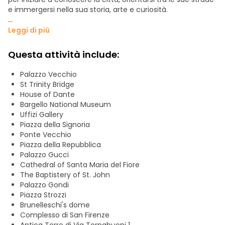
e immergersi nella sua storia, arte e curiosità.
Durante la passeggiata esplorerai alcuni dei luoghi simbolo
Leggi di più
di Firenze, tra cui lo straordinario Duomo di Firenze,
l'imponente Piazza della Repubblica, la suggestiva Piazza
Questa attività include:
della Signoria, lo storico Ponte Vecchio e il maestoso
Palazzo Vecchio. Lungo il percorso ascolterai racconti e
Palazzo Vecchio
aneddoti sui grandi protagonisti del Rinascimento, come
St Trinity Bridge
Leonardo da Vinci, Michelangelo e l’influente famiglia
House of Dante
Medici.
Bargello National Museum
Uffizi Gallery
Il tour include anche un divertente quiz culturale dedicato
Piazza della Signoria
alla Firenze rinascimentale: presta attenzione alle
Ponte Vecchio
spiegazioni, osserva i dettagli dei monumenti e mettiti alla
Piazza della Repubblica
prova insieme agli altri partecipanti.
Palazzo Gucci
Il vincitore riceverà una cena tipica fiorentina, un modo
Cathedral of Santa Maria del Fiore
perfetto per concludere l’esperienza scoprendo anche i
The Baptistery of St. John
sapori della tradizione locale (condizione necessaria che il
Palazzo Gondi
gruppo del tour sia composto da almeno 8 partecipanti).
Piazza Strozzi
Brunelleschi's dome
Ti aspettiamo!
Complesso di San Firenze