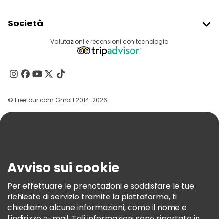
Iscriviti Al Freetour
Società
Accesso Del Fornitore
Destinazioni
Valutazioni e recensioni con tecnologia
Programma Di Affiliazione
Chi Siamo
Contattaci
Gruppi
© Freetour.com GmbH 2014-2026
Aiuto
Blog
Stampa
Sicurezza E Privacy
Avviso sui cookie
Termini E Condizioni
Informativa Sui Cookie
Per effettuare le prenotazioni e soddisfare le tue
richieste di servizio tramite la piattaforma, ti
Freetour Premi
chiediamo alcune informazioni, come il nome e
Programma Di Fidelizzazione
l'indirizzo e-mail. Tali informazioni sono riportate in