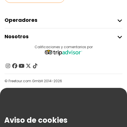
Operadores
Unirse A Freetour
Nosotros
Acceder Como Proveedor
Destinos
Calificaciones y comentarios por
Programa De Afiliados
Acerca De Nosotros
Contacto
Grupos
© Freetour.com GmbH 2014-2026
Ayuda
Blog
Prensa
Seguridad Y Privacidad
Aviso de cookies
Términos E Información Legal