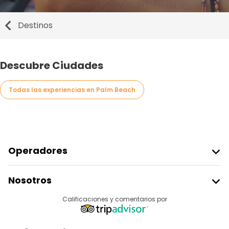
Destinos
Descubre Ciudades
Todas las experiencias en Palm Beach
Operadores
Unirse A Freetour
Nosotros
Acceder Como Proveedor
Destinos
Calificaciones y comentarios por
Programa De Afiliados
Acerca De Nosotros