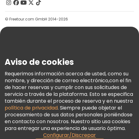
Contacto
Grupos
© Freetour.com GmbH 2014-2026
Ayuda
Blog
Prensa
Seguridad Y Privacidad
Aviso de cookies
Términos E Información Legal
Política De Cookies
Requerimos información acerca de usted, como su
nombre, y dirección de correo electrónico,con el fin
Freetour Premios
de hacer reservas y cumplir con sus solicitudes de
Programa De Fidelidad
servicio a través de la plataforma. Esto se especifica
también durante el proceso de reserva y en nuestra
política de privacidad
. Siempre puede objetar el
procesamiento de sus datos personales poniéndose
en contacto con nosotros. Nuestro sitio usa cookies
para entregar una experiencia de usuario óptima.
Configurar/Discrepar