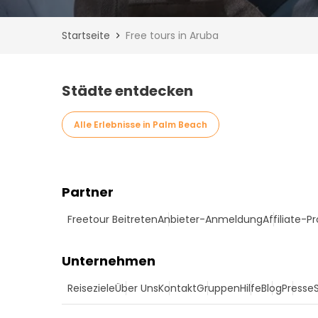
Startseite
Free tours in Aruba
Städte entdecken
Alle Erlebnisse in Palm Beach
Partner
Freetour Beitreten
Anbieter-Anmeldung
Affiliate-
Unternehmen
Reiseziele
Über Uns
Kontakt
Gruppen
Hilfe
Blog
Presse