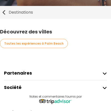
Destinations
Découvrez des villes
Toutes les expériences à Palm Beach
Partenaires
Rejoindre Freetour
Société
Connexion Du Fournisseur
Destinations
Notes et commentaires fournis par
Programme D’affiliation
À Propos De Nous