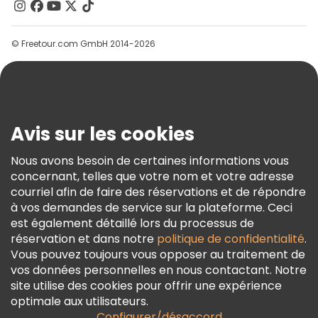
Contactez-Nous
Groupes
© Freetour.com GmbH 2014-2026
Aide
Blog
Presse
Sécurité Et Confidentialité
Avis sur les cookies
Conditions Générales Et Mentions Légales
Nous avons besoin de certaines informations vous
Politique En Matière De Cookies
concernant, telles que votre nom et votre adresse
Freetour Prix
courriel afin de faire des réservations et de répondre
à vos demandes de service sur la plateforme. Ceci
Programme De Fidélité
est également détaillé lors du processus de
réservation et dans notre
politique de confidentialité
.
Vous pouvez toujours vous opposer au traitement de
vos données personnelles en nous contactant. Notre
site utilise des cookies pour offrir une expérience
optimale aux utilisateurs.
Configurer/désaccord