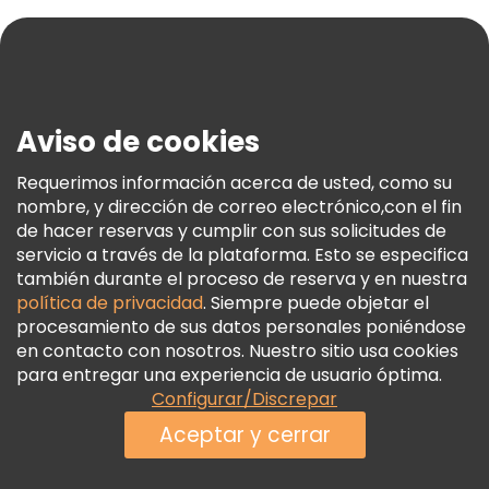
Ayuda
Blog
Prensa
Seguridad Y Privacidad
Aviso de cookies
Términos E Información Legal
Política De Cookies
Requerimos información acerca de usted, como su
nombre, y dirección de correo electrónico,con el fin
Freetour Premios
de hacer reservas y cumplir con sus solicitudes de
Programa De Fidelidad
servicio a través de la plataforma. Esto se especifica
también durante el proceso de reserva y en nuestra
política de privacidad
. Siempre puede objetar el
procesamiento de sus datos personales poniéndose
en contacto con nosotros. Nuestro sitio usa cookies
para entregar una experiencia de usuario óptima.
Configurar/Discrepar
Aceptar y cerrar