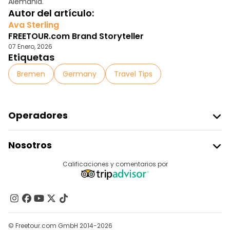
Alemania.
Autor del artículo:
Ava Sterling
FREETOUR.com Brand Storyteller
07 Enero, 2026
Etiquetas
Bremen
Germany
Travel Tips
Operadores
Unirse A Freetour
Nosotros
Acceder Como Proveedor
Destinos
Calificaciones y comentarios por
Programa De Afiliados
Acerca De Nosotros
Contacto
Grupos
© Freetour.com GmbH 2014-2026