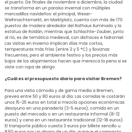
el puerto. De finales de noviembre a diciembre, la ciudad
se transforma en un paraíso invernal con múltiples
mercadillos navideños: el principal, Weser-
Weihnachtsmarkt, en Marktplatz, cuenta con más de 170
puestos de madera alrededor del Rathaus iluminado y la
estatua de Roldán, mientras que Schlachte-Zauber, junto
al río, es de temática medieval, con disfraces e hidromiel.
Las visitas en invierno implican días más cortos,
temperaturas más frías (entre 2 y 5 °C) y lloviznas
frecuentes, pero el ambiente festivo y los precios más
bajos de los alojamientos hacen que merezca la pena si se
viste con ropa de abrigo.
¿Cuál es el presupuesto diario para visitar Bremen?
Para una visita cómoda y de gama media a Bremen,
prevea entre 50 y 80 euros al día. Las comidas le costarán
unos 15-25 euros en total si mezcla opciones económicas:
desayuno en una panadería (3-5 euros), comida en un
puesto del mercado o en un restaurante informal (8-12
euros) y cena en un restaurante tradicional (12-18 euros).
El transporte público cuesta 3 euros por billete sencillo u
8,50 euros por un abono de un día, aunque el compacto