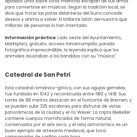
apilados unos sobre otros mientras escapan de sus amos
para convertirse en músicos. Según la tradición local, se
dice que frotar las patas delanteras del burro concede
deseos y anima a volver. El brillante latón demuestra que
millones de personas lo han intentado.
Información práctica
: Lado oeste del Ayuntamiento,
Marktplatz; gratuito; acceso ininterrumpido; parada
fotográfica imprescindible; la leyenda explica que los
animales asustaban a los bandidos con su "música".
Catedral de San Petri
Esta catedral románico-gótica, con sus agujas gemelas,
fue fundada en 1042 y reconstruida entre 1180 y 1418. Sus
torres de 98 metros destacan en el horizonte de Bremen, y
se pueden subir 325 escalones para disfrutar de vistas
panorámicas de la ciudad y el río Weser. La cripta Bleikeller
contiene cuerpos momificados de forma natural,
conservados por el aire seco, y el reloj astronómico es un
buen ejemplo de artesanía medieval, que toca
campanadas de carillón cada hora.