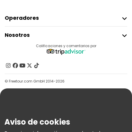
Operadores
Unirse A Freetour
Nosotros
Acceder Como Proveedor
Destinos
Calificaciones y comentarios por
Programa De Afiliados
Acerca De Nosotros
Contacto
Grupos
© Freetour.com GmbH 2014-2026
Ayuda
Blog
Prensa
Seguridad Y Privacidad
Aviso de cookies
Términos E Información Legal
Política De Cookies