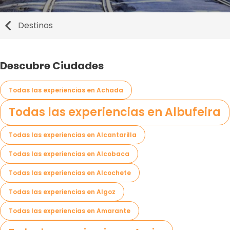
Destinos
Descubre Ciudades
Todas las experiencias en Achada
Todas las experiencias en Albufeira
Todas las experiencias en Alcantarilla
Todas las experiencias en Alcobaca
Todas las experiencias en Alcochete
Todas las experiencias en Algoz
Todas las experiencias en Amarante