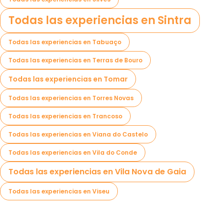
Todas las experiencias en Sintra
Todas las experiencias en Tabuaço
Todas las experiencias en Terras de Bouro
Todas las experiencias en Tomar
Todas las experiencias en Torres Novas
Todas las experiencias en Trancoso
Todas las experiencias en Viana do Castelo
Todas las experiencias en Vila do Conde
Todas las experiencias en Vila Nova de Gaia
Todas las experiencias en Viseu