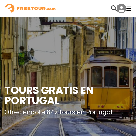
TOURS GRATIS EN
PORTUGAL
Ofreciéndote 842 tours en Portugal