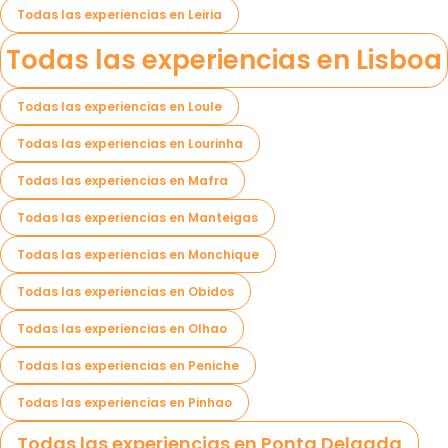
Todas las experiencias en Leiria
Todas las experiencias en Lisboa
Todas las experiencias en Loule
Todas las experiencias en Lourinha
Todas las experiencias en Mafra
Todas las experiencias en Manteigas
Todas las experiencias en Monchique
Todas las experiencias en Obidos
Todas las experiencias en Olhao
Todas las experiencias en Peniche
Todas las experiencias en Pinhao
Todas las experiencias en Ponta Delgada