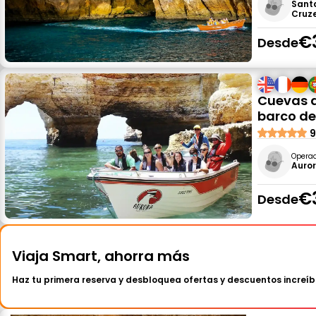
Sant
Cruze
€
Desde
Cuevas d
barco d
9
Opera
Auror
€
Desde
Viaja Smart, ahorra más
Haz tu primera reserva y desbloquea ofertas y descuentos increíb