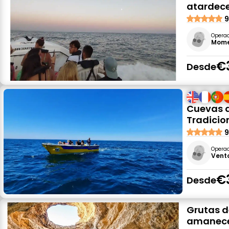
atardec
9
Opera
Mome
€
Desde
Cuevas d
Tradicio
9
Opera
Vent
€
Desde
Grutas d
amanece