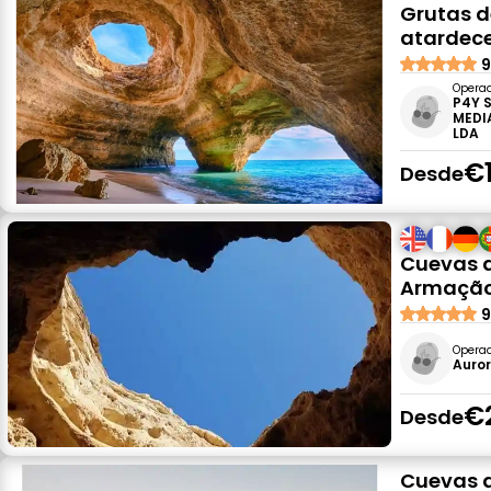
Grutas d
atardece
9
Opera
P4Y 
MEDI
LDA
€
Desde
Cuevas d
Armação
9
Opera
Auror
€
Desde
Cuevas d