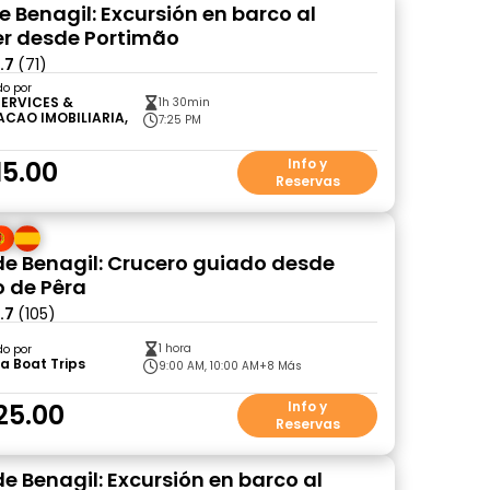
e Benagil: Excursión en barco al
r desde Portimão
.7
(71)
do por
SERVICES &
1h 30min
ACAO IMOBILIARIA,
7:25 PM
15.00
Info y
Reservas
e Benagil: Crucero guiado desde
 de Pêra
.7
(105)
1 hora
do por
a Boat Trips
9:00 AM, 10:00 AM
+8 Más
25.00
Info y
Reservas
e Benagil: Excursión en barco al