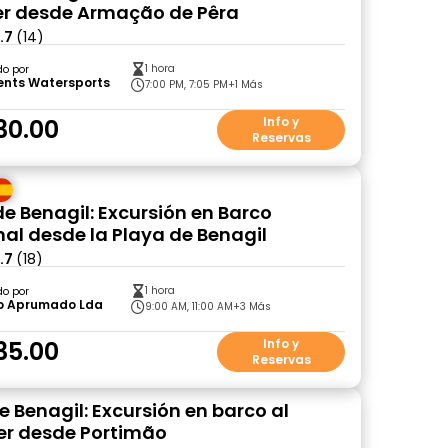
er desde Armação de Pêra
.7
(14)
1 hora
do por
nts Watersports
7:00 PM, 7:05 PM
+1 Más
30.00
Info y
Reservas
e Benagil: Excursión en Barco
nal desde la Playa de Benagil
.7
(18)
1 hora
do por
o Aprumado Lda
9:00 AM, 11:00 AM
+3 Más
35.00
Info y
Reservas
e Benagil: Excursión en barco al
r desde Portimão