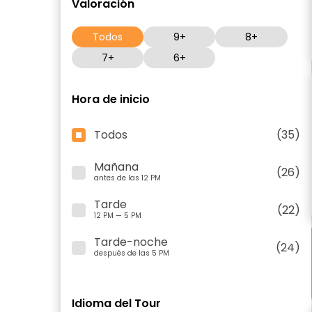
Valoración
Todos
9+
8+
7+
6+
Hora de inicio
Todos
(35)
Mañana
(26)
antes de las 12 PM
Tarde
(22)
12 PM — 5 PM
Tarde-noche
(24)
después de las 5 PM
Idioma del Tour