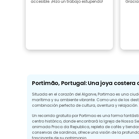
accesible. ¡Hizo un trabajo estupendo!
Gracia
Portimão, Portugal: Una joya costera 
Situada en el corazón del Algarve, Portimao es una ciu
marítima y su ambiente vibrante. Como uno de los destin
combinación perfecta de cultura, aventura y relajación.
Un recorrido gratuito por Portimao es una forma fantásti
centro histórico, donde encontrará la Igreja de Nossa S
animada Praca da Republica, repleta de cafés y tiendas
conservas de sardinas, ofrece una visión de la profund
fascinante de su patrimonio.