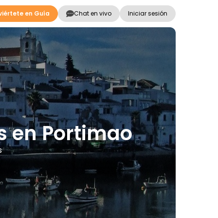
iértete en Guía
Chat en vivo
Iniciar sesión
es en Portimao
s