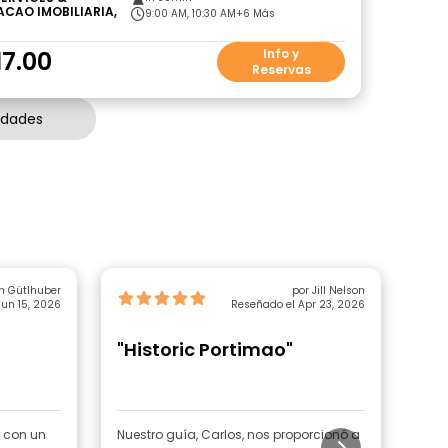
ACAO IMOBILIARIA,
9:00 AM, 10:30 AM
+6 Más
17.00
Info y
Reservas
idades
n Gütlhuber
por Jill Nelson
un 15, 2026
Reseñado el Apr 23, 2026
"Historic Portimao"
"E
In
, con un
Nuestro guía, Carlos, nos proporcionó a
Disf