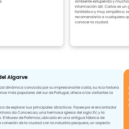
s
ambiente estupendo y mucha
información útil. Carlos es un
fantástico y muy simpático; se
recomendaría a cualquiera q
conocer la ciudad.
del Algarve
dad dinámica conocida por su impresionante costa, su rica historia
os más populares del sur de Portugal, ofrece a los visitantes la
ca de explorar sus principales atractivos. Pasee por el encantador
enhora da Conceicao, una hermosa iglesia del siglo XV, y la
. El Museo de Portimao, ubicado en una antigua fábrica de
a conexión de la ciudad con la industria pesquera, un aspecto