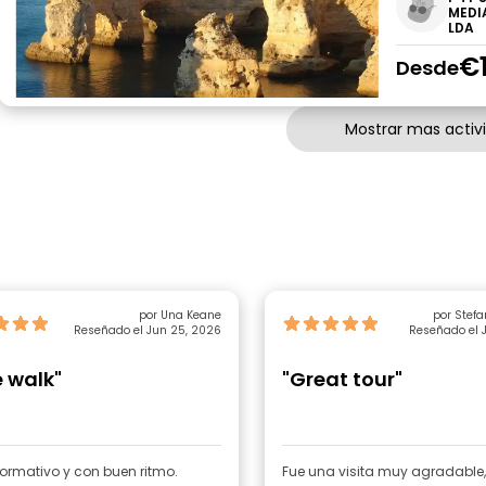
MEDI
LDA
€
Desde
Mostrar mas activ
por Una Keane
por Stefa
Reseñado el Jun 25, 2026
Reseñado el J
e walk"
"Great tour"
ormativo y con buen ritmo.
Fue una visita muy agradable