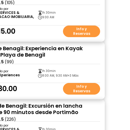
.5
(105)
do por
SERVICES &
1h 30min
ACAO IMOBILIARIA,
9:00 AM
15.00
Info y
Reservas
 Benagil: Experiencia en Kayak
 Playa de Benagil
.5
(99)
1h 30min
do por
Xperiences
8:00 AM, 9:30 AM
+3 Más
30.00
Info y
Reservas
e Benagil: Excursión en lancha
e 90 minutos desde Portimão
.5
(226)
do por
SERVICES &
1h 30min