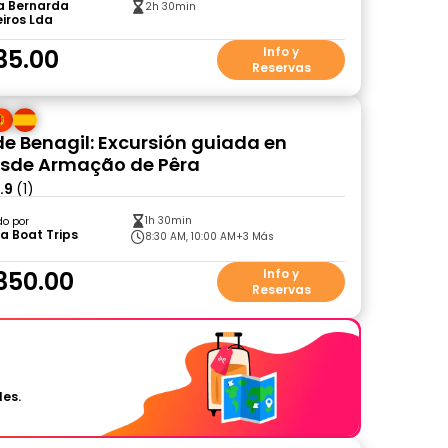
a Bernarda
2h 30min
iros Lda
35.00
Info y
Reservas
e Benagil: Excursión guiada en
esde Armação de Pêra
.9
(1)
1h 30min
do por
a Boat Trips
8:30 AM, 10:00 AM
+3 Más
350.00
Info y
Reservas
les.