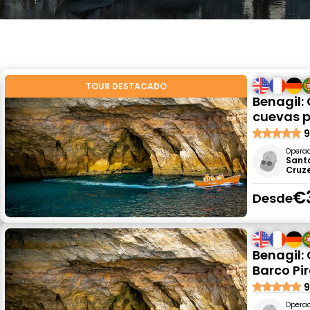
TOUR DESTACADO
Benagil: 
cuevas p
9
Opera
Sant
Cruze
€
Desde
Benagil:
Barco Pi
9
Opera