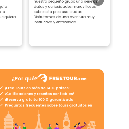
nuestro pequeño grupo una serie de
este
 guía
datos y curiosidades maravillosos
impr
 lo
sobre esta preciosa ciudad.
sobr
ue quiera
Disfrutamos de una aventura muy
Rec
instructiva y entretenida...
reco
¿Por qué?
¡Free Tours en más de 140+ países!
¡Calificaciones y reseñas confiables!
¡Reserva gratuita 100 % garantizada!
Preguntas frecuentes sobre tours gratuitos en