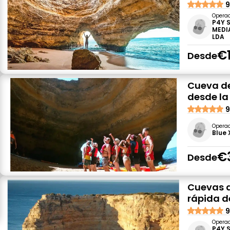
9
Opera
P4Y 
MEDI
LDA
€
Desde
Cueva de
desde la
9
Opera
Blue 
€
Desde
Cuevas d
rápida d
9
Opera
P4Y 