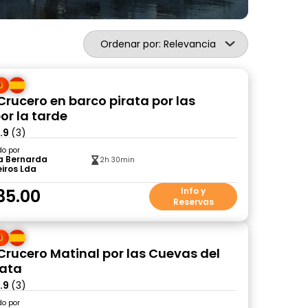
Ordenar por: Relevancia
Crucero en barco pirata por las
or la tarde
.9
(3)
do por
a Bernarda
2h 30min
iros Lda
35.00
Info y
Reservas
 Crucero Matinal por las Cuevas del
rata
.9
(3)
do por