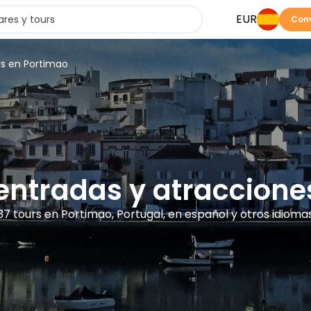
EUR
Conv
rs en Portimao
 entradas y atraccion
37 tours en Portimao, Portugal, en español y otros idioma