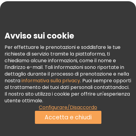
Blog
Stampa
Sicurezza E Privacy
Avviso sui cookie
Termini E Condizioni
Informativa Sui Cookie
Per effettuare le prenotazioni e soddisfare le tue
richieste di servizio tramite la piattaforma, ti
Freetour Premi
chiediamo alcune informazioni, come il nome e
Programma Di Fidelizzazione
l'indirizzo e-mail. Tali informazioni sono riportate in
dettaglio durante il processo di prenotazione e nella
nostra
informativa sulla privacy
. Puoi sempre opporti
al trattamento dei tuoi dati personali contattandoci.
Il nostro sito utilizza i cookie per offrire un'esperienza
utente ottimale.
Configurare/Disaccordo
Accetta e chiudi