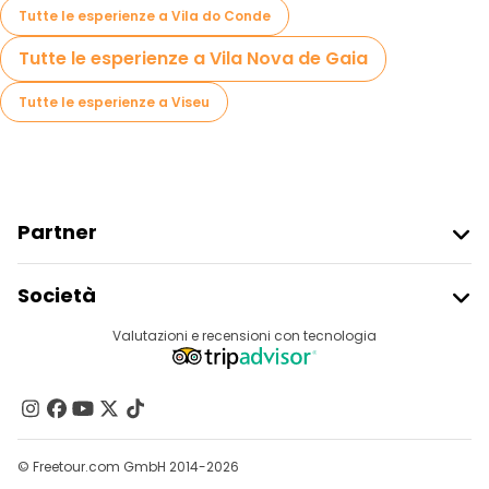
Tutte le esperienze a Vila do Conde
Tutte le esperienze a Vila Nova de Gaia
Tutte le esperienze a Viseu
Partner
Iscriviti Al Freetour
Società
Accesso Del Fornitore
Destinazioni
Valutazioni e recensioni con tecnologia
Programma Di Affiliazione
Chi Siamo
Contattaci
Gruppi
© Freetour.com GmbH 2014-2026
Aiuto