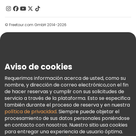
Contacto
Grupos
© Freetour.com GmbH 2014-2026
Ayuda
Blog
Prensa
Seguridad Y Privacidad
Aviso de cookies
Términos E Información Legal
Política De Cookies
Requerimos información acerca de usted, como su
nombre, y dirección de correo electrónico,con el fin
Freetour Premios
de hacer reservas y cumplir con sus solicitudes de
Programa De Fidelidad
servicio a través de la plataforma. Esto se especifica
también durante el proceso de reserva y en nuestra
política de privacidad
. Siempre puede objetar el
procesamiento de sus datos personales poniéndose
en contacto con nosotros. Nuestro sitio usa cookies
para entregar una experiencia de usuario óptima.