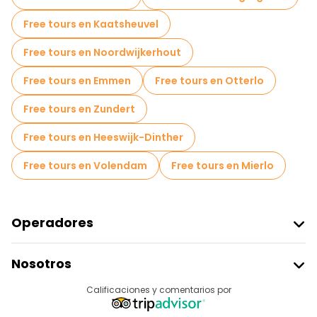
Free tours en Kaatsheuvel
Free tours en Noordwijkerhout
Free tours en Emmen
Free tours en Otterlo
Free tours en Zundert
Free tours en Heeswijk-Dinther
Free tours en Volendam
Free tours en Mierlo
Operadores
Unirse A Freetour
Nosotros
Acceder Como Proveedor
Destinos
Calificaciones y comentarios por
Programa De Afiliados
Acerca De Nosotros