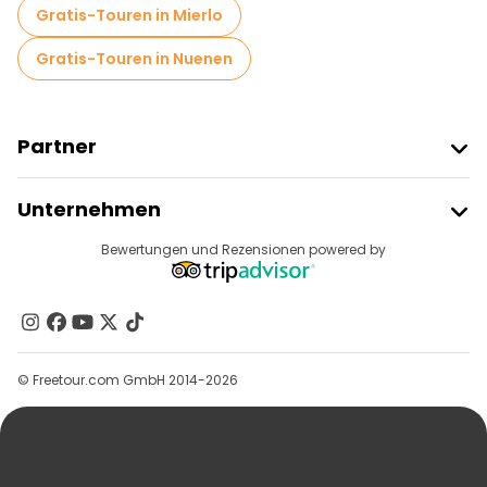
Gratis-Touren in Mierlo
Gratis-Touren in Nuenen
Partner
Freetour Beitreten
Unternehmen
Anbieter-Anmeldung
Reiseziele
Bewertungen und Rezensionen powered by
Affiliate-Programm
Über Uns
Kontakt
Gruppen
© Freetour.com GmbH 2014-2026
Hilfe
Blog
Presse