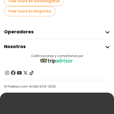
Free tours en Gaztelugatxe
Free tours en Amposta
Operadores
Unirse A Freetour
Nosotros
Acceder Como Proveedor
Destinos
Calificaciones y comentarios por
Programa De Afiliados
Acerca De Nosotros
Contacto
Grupos
© Freetour.com GmbH 2014-2026
Ayuda
Blog
Prensa
Seguridad Y Privacidad