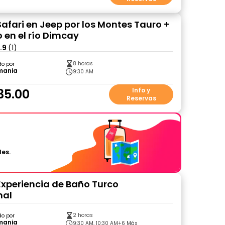
Safari en Jeep por los Montes Tauro +
 en el río Dimcay
.9
(1)
8 horas
do por
mania
9:30 AM
35.00
Info y
Reservas
les.
Experiencia de Baño Turco
nal
2 horas
do por
mania
9:30 AM, 10:30 AM
+6 Más