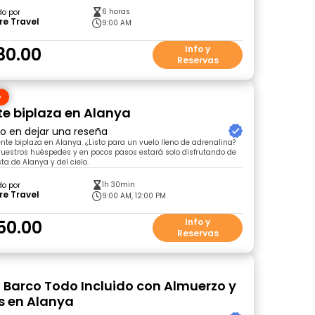
6 horas
do por
re Travel
9:00 AM
30.00
Info y
Reservas
e biplaza en Alanya
ro en dejar una reseña
nte biplaza en Alanya. ¿Listo para un vuelo lleno de adrenalina?
uestros huéspedes y en pocos pasos estará solo disfrutando de
ta de Alanya y del cielo.
1h 30min
do por
re Travel
9:00 AM, 12:00 PM
50.00
Info y
Reservas
 Barco Todo Incluido con Almuerzo y
s en Alanya