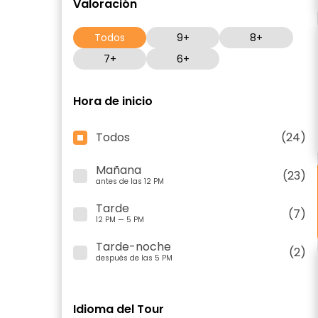
Valoración
Todos
9+
8+
7+
6+
Hora de inicio
Todos
(24)
Mañana
(23)
antes de las 12 PM
Tarde
(7)
12 PM — 5 PM
Tarde-noche
(2)
después de las 5 PM
Idioma del Tour