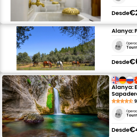
€
Desde
Alanya: 
Opera
Tour
€
Desde
Alanya: 
Sapader
9
Opera
Tour
€
Desde