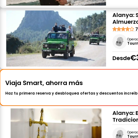
Alanya: 
Almuerzo
7
Opera
Tour
€
Desde
Viaja Smart, ahorra más
Haz tu primera reserva y desbloquea ofertas y descuentos increíb
Alanya: 
Tradicio
Opera
Tour