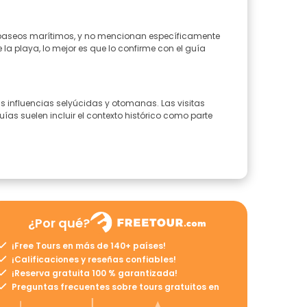
os paseos marítimos, y no mencionan específicamente
 la playa, lo mejor es que lo confirme con el guía
das influencias selyúcidas y otomanas. Las visitas
uías suelen incluir el contexto histórico como parte
¿Por qué?
¡Free Tours en más de 140+ países!
¡Calificaciones y reseñas confiables!
¡Reserva gratuita 100 % garantizada!
Preguntas frecuentes sobre tours gratuitos en