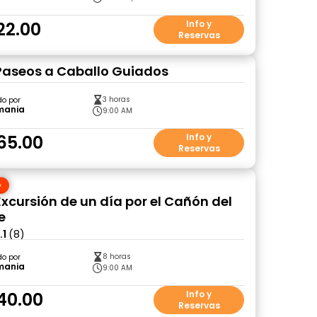
22.00
Info y
Reservas
Paseos a Caballo Guiados
3 horas
do por
mania
9:00 AM
65.00
Info y
Reservas
Excursión de un día por el Cañón del
e
.1
(8)
8 horas
do por
mania
9:00 AM
40.00
Info y
Reservas