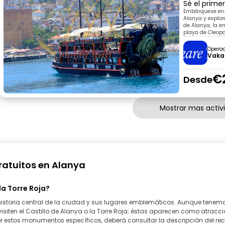
Sé el prime
Embárquese en 
Alanya y explor
de Alanya, la e
playa de Cleopa
Opera
Vaka
€
Desde
Mostrar mas activ
ratuitos en Alanya
 la Torre Roja?
historia central de la ciudad y sus lugares emblemáticos. Aunque tenemo
 visiten el Castillo de Alanya o la Torre Roja; éstas aparecen como atr
r estos monumentos específicos, deberá consultar la descripción del rec