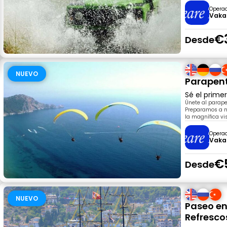
Opera
Vaka
€
Desde
NUEVO
Parapent
Sé el prime
Únete al parape
Preparamos a n
la magnífica vis
Opera
Vaka
€
Desde
NUEVO
Paseo en
Refresco