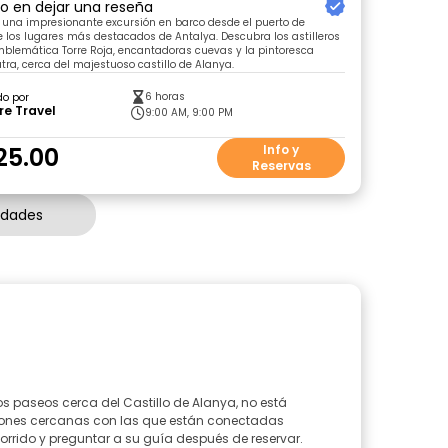
ro en dejar una reseña
una impresionante excursión en barco desde el puerto de
e los lugares más destacados de Antalya. Descubra los astilleros
mblemática Torre Roja, encantadoras cuevas y la pintoresca
tra, cerca del majestuoso castillo de Alanya.
6 horas
do por
re Travel
9:00 AM, 9:00 PM
25.00
Info y
Reservas
idades
s paseos cerca del Castillo de Alanya, no está
acciones cercanas con las que están conectadas
orrido y preguntar a su guía después de reservar.