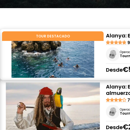
Alanya: 
TOUR DESTACADO
9
Opera
Tour
€
Desde
Alanya: 
almuerzo
7
Opera
Tour
€
Desde