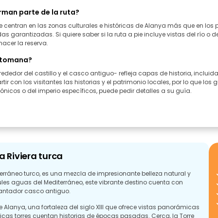
rman parte de la ruta?
 se centran en las zonas culturales e históricas de Alanya más que en l
garantizadas. Si quiere saber si la ruta a pie incluye vistas del río o de
hacer la reserva.
 otomana?
rededor del castillo y el casco antiguo- refleja capas de historia, inclui
con los visitantes las historias y el patrimonio locales, por lo que los g
tónicos o del imperio específicos, puede pedir detalles a su guía.
a Riviera turca
erráneo turco, es una mezcla de impresionante belleza natural y
zules aguas del Mediterráneo, este vibrante destino cuenta con
cantador casco antiguo.
e Alanya, una fortaleza del siglo XIII que ofrece vistas panorámicas
icas torres cuentan historias de épocas pasadas. Cerca, la Torre