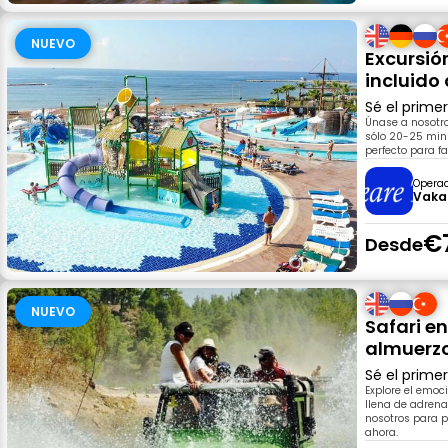
NUEVO
Excursió
incluido
Sé el prime
Únase a nosotro
sólo 20-25 min
perfecto para fa
Opera
Vaka
€
Desde
NUEVO
Safari e
almuerzo
Sé el prime
Explore el emoc
llena de adrena
nosotros para p
ahora.