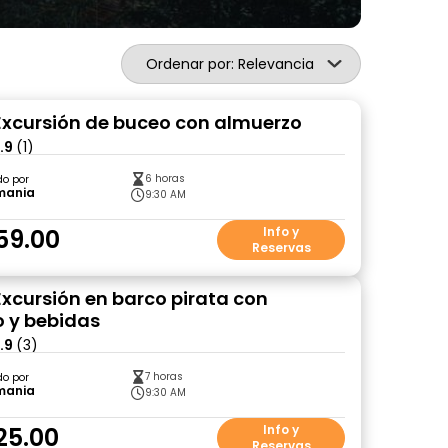
Ordenar por: Relevancia
Excursión de buceo con almuerzo
.9
(1)
6 horas
do por
mania
9:30 AM
59.00
Info y
Reservas
Excursión en barco pirata con
 y bebidas
.9
(3)
7 horas
do por
mania
9:30 AM
25.00
Info y
Reservas