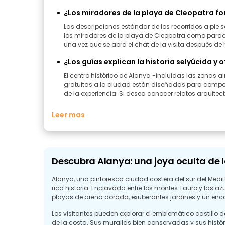
¿Los miradores de la playa de Cleopatra fo
Las descripciones estándar de los recorridos a pie
los miradores de la playa de Cleopatra como paradas 
una vez que se abra el chat de la visita después de 
¿Los guías explican la historia selyúcida y
El centro histórico de Alanya -incluidas las zonas al
gratuitas a la ciudad están diseñadas para compartir 
de la experiencia. Si desea conocer relatos arquitec
Leer mas
Descubra Alanya: una joya oculta de l
Alanya, una pintoresca ciudad costera del sur del Medit
rica historia. Enclavada entre los montes Tauro y las a
playas de arena dorada, exuberantes jardines y un en
Los visitantes pueden explorar el emblemático castillo d
de la costa. Sus murallas bien conservadas y sus histór