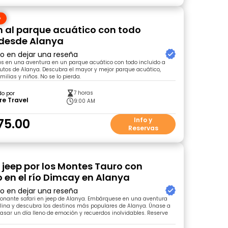
n al parque acuático con todo
 desde Alanya
ro en dejar una reseña
s en una aventura en un parque acuático con todo incluido a
utos de Alanya. Descubra el mayor y mejor parque acuático,
milias y niños. No se lo pierda.
7 horas
do por
re Travel
9:00 AM
75.00
Info y
Reservas
n jeep por los Montes Tauro con
 en el río Dimcay en Alanya
ro en dejar una reseña
ionante safari en jeep de Alanya. Embárquese en una aventura
lina y descubra los destinos más populares de Alanya. Únase a
asar un día lleno de emoción y recuerdos inolvidables. Reserve