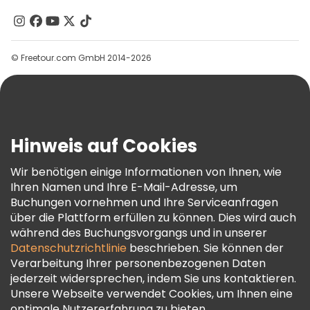
Kontakt
Gruppen
© Freetour.com GmbH 2014-2026
Hilfe
Blog
Presse
Sicherheit Und Datenschutz
Hinweis auf Cookies
AGB Und Rechtliches
Wir benötigen einige Informationen von Ihnen, wie
Cookie-Richtlinie
Ihren Namen und Ihre E-Mail-Adresse, um
Freetour Auszeichnungen
Buchungen vornehmen und Ihre Serviceanfragen
über die Plattform erfüllen zu können. Dies wird auch
Treueprogramm
während des Buchungsvorgangs und in unserer
Datenschutzrichtlinie
beschrieben. Sie können der
Verarbeitung Ihrer personenbezogenen Daten
jederzeit widersprechen, indem Sie uns kontaktieren.
Unsere Webseite verwendet Cookies, um Ihnen eine
optimale Nutzererfahrung zu bieten.