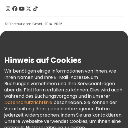
Kontakt
Gruppen
© Freetour.com GmbH 2014-2026
Hilfe
Blog
Presse
Sicherheit Und Datenschutz
Hinweis auf Cookies
AGB Und Rechtliches
Wir benötigen einige Informationen von Ihnen, wie
Cookie-Richtlinie
Ihren Namen und Ihre E-Mail-Adresse, um
Freetour Auszeichnungen
Buchungen vornehmen und Ihre Serviceanfragen
über die Plattform erfüllen zu können. Dies wird auch
Treueprogramm
während des Buchungsvorgangs und in unserer
Datenschutzrichtlinie
beschrieben. Sie können der
Verarbeitung Ihrer personenbezogenen Daten
jederzeit widersprechen, indem Sie uns kontaktieren.
Unsere Webseite verwendet Cookies, um Ihnen eine
optimale Nutzererfahrung zu bieten.