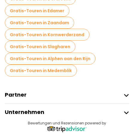
Gratis-Touren in Edamer
Gratis-Touren in Zaandam
Gratis-Touren in Kornwerderzand
Gratis-Touren in Slagharen
Gratis-Touren in Alphen aan den Rijn
Gratis-Touren in Medemblik
Partner
Freetour Beitreten
Unternehmen
Anbieter-Anmeldung
Reiseziele
Bewertungen und Rezensionen powered by
Affiliate-Programm
Über Uns