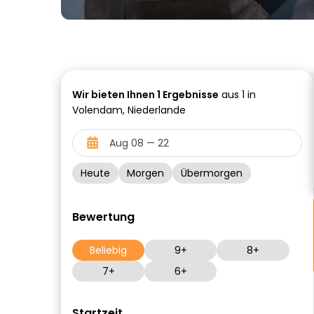
Wir bieten Ihnen
1
Ergebnisse
aus 1 in
Volendam, Niederlande
Heute
Morgen
Übermorgen
Bewertung
Beliebig
9+
8+
7+
6+
Startzeit