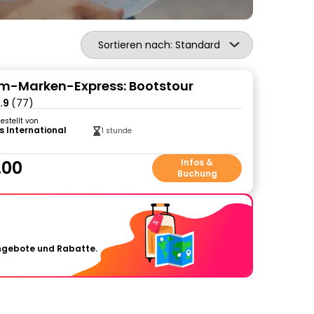
Sortieren nach: Standard
m-Marken-Express: Bootstour
.9
(77)
gestellt von
s International
1 stunde
.00
Infos &
Buchung
Angebote und Rabatte.