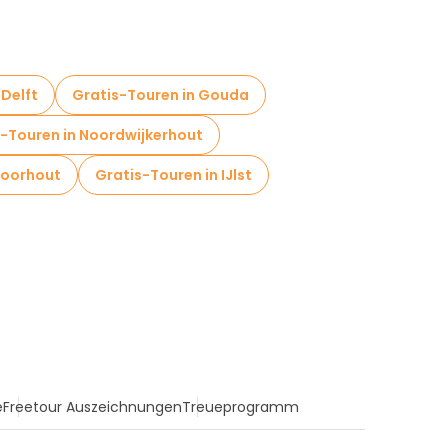
 Delft
Gratis-Touren in Gouda
-Touren in Noordwijkerhout
Voorhout
Gratis-Touren in IJlst
e
Freetour Auszeichnungen
Treueprogramm