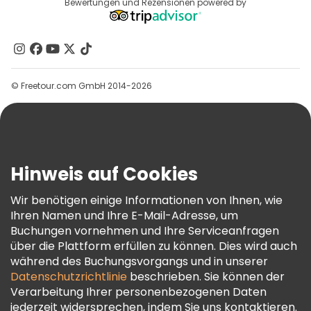
Reiseziele
Bewertungen und Rezensionen powered by
Affiliate-Programm
Über Uns
Kontakt
Gruppen
© Freetour.com GmbH 2014-2026
Hilfe
Blog
Presse
Sicherheit Und Datenschutz
Hinweis auf Cookies
AGB Und Rechtliches
Wir benötigen einige Informationen von Ihnen, wie
Cookie-Richtlinie
Ihren Namen und Ihre E-Mail-Adresse, um
Freetour Auszeichnungen
Buchungen vornehmen und Ihre Serviceanfragen
über die Plattform erfüllen zu können. Dies wird auch
Treueprogramm
während des Buchungsvorgangs und in unserer
Datenschutzrichtlinie
beschrieben. Sie können der
Verarbeitung Ihrer personenbezogenen Daten
jederzeit widersprechen, indem Sie uns kontaktieren.