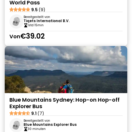
World Pass
9.5
(9)
Bereitgestellt von
Tiqets International B.V.
1std 15min
€39.02
Von
Blue Mountains Sydney: Hop-on Hop-off
Explorer Bus
9.1
(7)
Bereitgestellt von
Blue Mountains Explorer Bus
30 minuten