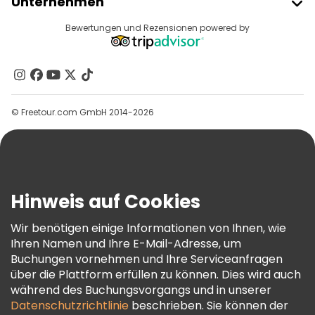
Unternehmen
Anbieter-Anmeldung
Reiseziele
Bewertungen und Rezensionen powered by
Affiliate-Programm
Über Uns
Kontakt
Gruppen
© Freetour.com GmbH 2014-2026
Hilfe
Blog
Presse
Sicherheit Und Datenschutz
Hinweis auf Cookies
AGB Und Rechtliches
Wir benötigen einige Informationen von Ihnen, wie
Cookie-Richtlinie
Ihren Namen und Ihre E-Mail-Adresse, um
Freetour Auszeichnungen
Buchungen vornehmen und Ihre Serviceanfragen
über die Plattform erfüllen zu können. Dies wird auch
Treueprogramm
während des Buchungsvorgangs und in unserer
Datenschutzrichtlinie
beschrieben. Sie können der