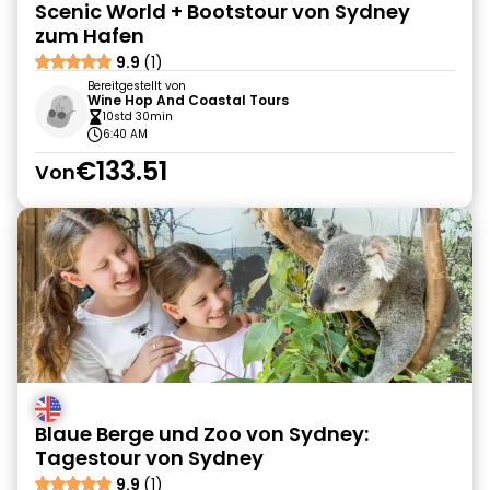
Scenic World + Bootstour von Sydney
zum Hafen
9.9
(1)
Bereitgestellt von
Wine Hop And Coastal Tours
10std 30min
6:40 AM
€133.51
Von
Blaue Berge und Zoo von Sydney:
Tagestour von Sydney
9.9
(1)