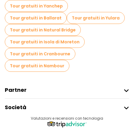
Tour gratuiti in Yanchep
Tour gratuiti in Ballarat
Tour gratuiti in Yulara
Tour gratuiti in Natural Bridge
Tour gratuiti in Isola di Moreton
Tour gratuiti in Cranbourne
Tour gratuiti in Nambour
Partner
Iscriviti Al Freetour
Società
Accesso Del Fornitore
Destinazioni
Valutazioni e recensioni con tecnologia
Programma Di Affiliazione
Chi Siamo