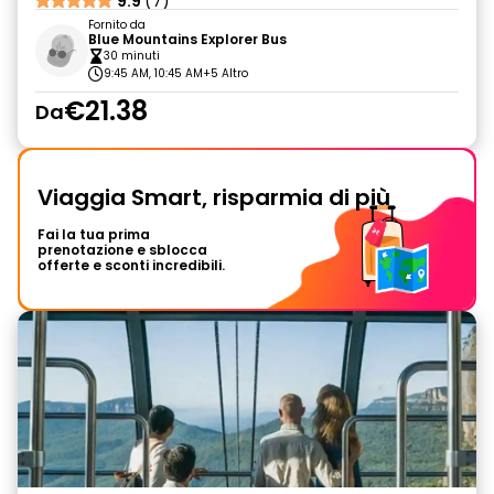
9.9
(7)
Fornito da
Blue Mountains Explorer Bus
30 minuti
9:45 AM, 10:45 AM
+5 Altro
€21.38
Da
Viaggia Smart, risparmia di più
Fai la tua prima
prenotazione e sblocca
offerte e sconti incredibili.