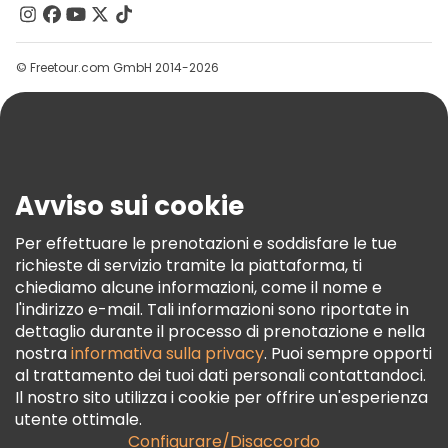
Contattaci
Gruppi
© Freetour.com GmbH 2014-2026
Aiuto
Blog
Stampa
Sicurezza E Privacy
Avviso sui cookie
Termini E Condizioni
Informativa Sui Cookie
Per effettuare le prenotazioni e soddisfare le tue
richieste di servizio tramite la piattaforma, ti
Freetour Premi
chiediamo alcune informazioni, come il nome e
Programma Di Fidelizzazione
l'indirizzo e-mail. Tali informazioni sono riportate in
dettaglio durante il processo di prenotazione e nella
nostra
informativa sulla privacy
. Puoi sempre opporti
al trattamento dei tuoi dati personali contattandoci.
Il nostro sito utilizza i cookie per offrire un'esperienza
utente ottimale.
Configurare/Disaccordo