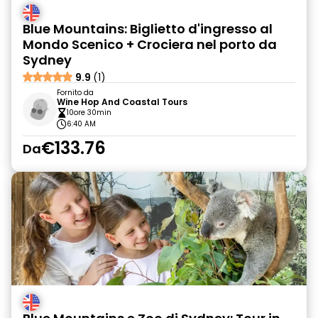
Blue Mountains: Biglietto d'ingresso al
Mondo Scenico + Crociera nel porto da
Sydney
9.9
(1)
Fornito da
Wine Hop And Coastal Tours
10ore 30min
6:40 AM
€133.76
Da