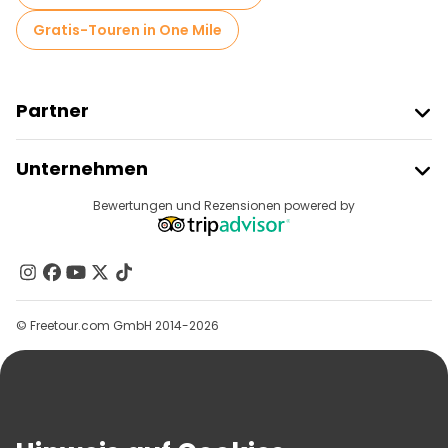
Gratis-Touren in One Mile
Partner
Freetour Beitreten
Unternehmen
Anbieter-Anmeldung
Reiseziele
Bewertungen und Rezensionen powered by
Affiliate-Programm
Über Uns
Kontakt
Gruppen
© Freetour.com GmbH 2014-2026
Hilfe
Blog
Presse
Sicherheit Und Datenschutz