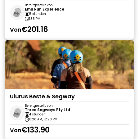
Bereitgestellt von
Emu Run Experience
5 stunden
1:35 PM
€201.16
Von
Ulurus Beste & Segway
Bereitgestellt von
Three Segways Pty Ltd
4 stunden
8:20 AM, 12:20 PM
€133.90
Von