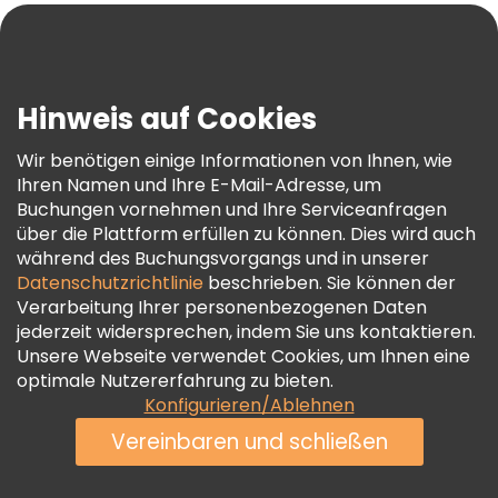
Blog
Presse
Sicherheit Und Datenschutz
Hinweis auf Cookies
AGB Und Rechtliches
Wir benötigen einige Informationen von Ihnen, wie
Cookie-Richtlinie
Ihren Namen und Ihre E-Mail-Adresse, um
Freetour Auszeichnungen
Buchungen vornehmen und Ihre Serviceanfragen
über die Plattform erfüllen zu können. Dies wird auch
Treueprogramm
während des Buchungsvorgangs und in unserer
Datenschutzrichtlinie
beschrieben. Sie können der
Verarbeitung Ihrer personenbezogenen Daten
jederzeit widersprechen, indem Sie uns kontaktieren.
Unsere Webseite verwendet Cookies, um Ihnen eine
optimale Nutzererfahrung zu bieten.
Konfigurieren/Ablehnen
Vereinbaren und schließen