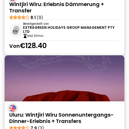
Wintjiri Wiru: Erlebnis Dämmerung +
Transfer
8.1
(9)
Bereitgestellt von
EXTRAGREEN HOLIDAYS GROUP MANAGEMENT PTY
LTD
1std 30min
€128.40
Von
Uluru: Wintjiri Wiru Sonnenuntergangs-
Dinner-Erlebnis + Transfers
7.9
(3)