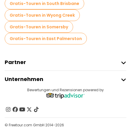
Gratis-Touren in South Brisbane
Gratis-Touren in Wyong Creek
Gratis-Touren in Somersby
Gratis-Touren in East Palmerston
Partner
Freetour Beitreten
Unternehmen
Anbieter-Anmeldung
Reiseziele
Bewertungen und Rezensionen powered by
Affiliate-Programm
Über Uns
Kontakt
Gruppen
© Freetour.com GmbH 2014-2026
Hilfe