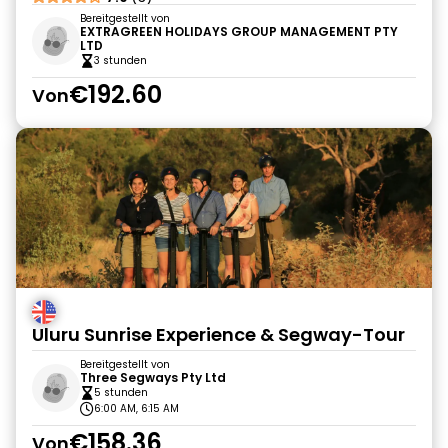
Bereitgestellt von
EXTRAGREEN HOLIDAYS GROUP MANAGEMENT PTY
LTD
3 stunden
€192.60
Von
Uluru Sunrise Experience & Segway-Tour
Bereitgestellt von
Three Segways Pty Ltd
5 stunden
6:00 AM, 6:15 AM
€158.36
Von