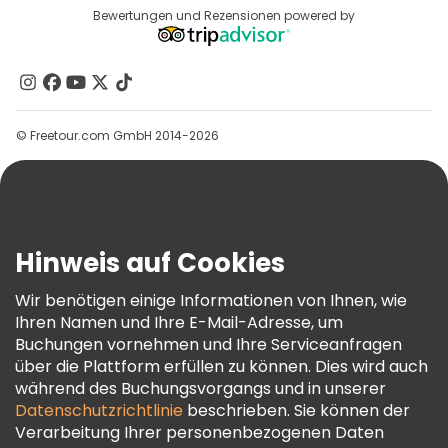
Reiseziele
Bewertungen und Rezensionen powered by
Affiliate-Programm
Über Uns
Kontakt
Gruppen
© Freetour.com GmbH 2014-2026
Hilfe
Blog
Presse
Sicherheit Und Datenschutz
Hinweis auf Cookies
AGB Und Rechtliches
Wir benötigen einige Informationen von Ihnen, wie
Cookie-Richtlinie
Ihren Namen und Ihre E-Mail-Adresse, um
Freetour Auszeichnungen
Buchungen vornehmen und Ihre Serviceanfragen
über die Plattform erfüllen zu können. Dies wird auch
Treueprogramm
während des Buchungsvorgangs und in unserer
Datenschutzrichtlinie
beschrieben. Sie können der
Verarbeitung Ihrer personenbezogenen Daten