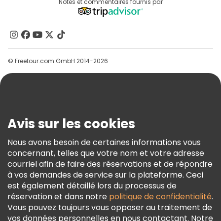
Destinations
Notes et commentaires fournis par
Programme D’affiliation
À Propos De Nous
Contactez-Nous
Groupes
© Freetour.com GmbH 2014-2026
Aide
Blog
Presse
Sécurité Et Confidentialité
Avis sur les cookies
Conditions Générales Et Mentions Légales
Nous avons besoin de certaines informations vous
Politique En Matière De Cookies
concernant, telles que votre nom et votre adresse
Freetour Prix
courriel afin de faire des réservations et de répondre
à vos demandes de service sur la plateforme. Ceci
Programme De Fidélité
est également détaillé lors du processus de
réservation et dans notre
politique de confidentialité
.
Vous pouvez toujours vous opposer au traitement de
vos données personnelles en nous contactant. Notre