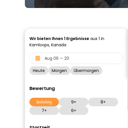
Wir bieten Ihnen
1
Ergebnisse
aus 1 in
Kamloops, Kanada
Heute
Morgen
Übermorgen
Bewertung
Beliebig
9+
8+
7+
6+
Startzeit