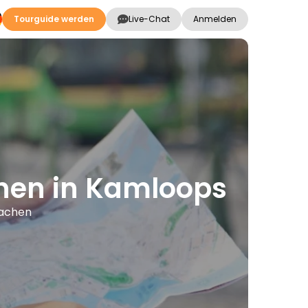
Tourguide werden
Live-Chat
Anmelden
onen in Kamloops
rachen