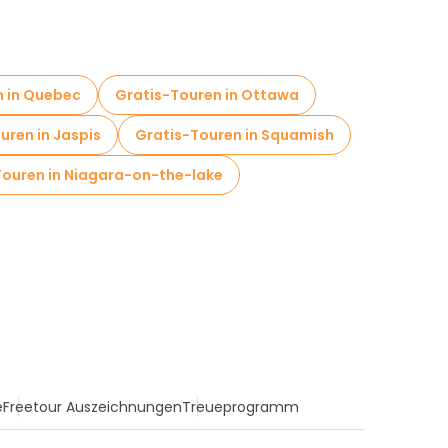
n in Quebec
Gratis-Touren in Ottawa
uren in Jaspis
Gratis-Touren in Squamish
Touren in Niagara-on-the-lake
e
Freetour Auszeichnungen
Treueprogramm