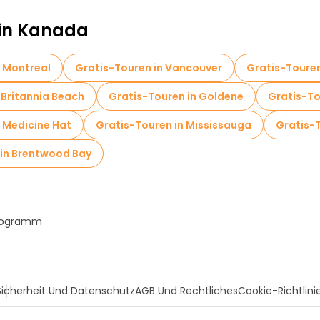
 in Kanada
n Montreal
Gratis-Touren in Vancouver
Gratis-Toure
 Britannia Beach
Gratis-Touren in Goldene
Gratis-To
n Medicine Hat
Gratis-Touren in Mississauga
Gratis-
 in Brentwood Bay
Programm
Sicherheit Und Datenschutz
AGB Und Rechtliches
Cookie-Richtlini