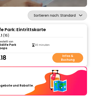
Sortieren nach: Standard
fe Park: Eintrittskarte
.1
(16)
gestellt von
ldlife Park
30 minuten
oops
.18
Infos &
Buchung
Angebote und Rabatte.