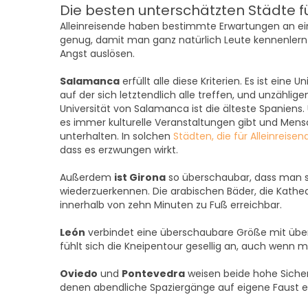
Die besten unterschätzten Städte fü
Alleinreisende haben bestimmte Erwartungen an eine
genug, damit man ganz natürlich Leute kennenlern
Angst auslösen.
Salamanca
erfüllt alle diese Kriterien. Es ist eine 
auf der sich letztendlich alle treffen, und unzählig
Universität von Salamanca ist die älteste Spanien
es immer kulturelle Veranstaltungen gibt und Mensch
unterhalten. In solchen
Städten, die für Alleinreisen
dass es erzwungen wirkt.
Außerdem
ist Girona
so überschaubar, dass man s
wiederzuerkennen. Die arabischen Bäder, die Kathedr
innerhalb von zehn Minuten zu Fuß erreichbar.
León
verbindet eine überschaubare Größe mit über
fühlt sich die Kneipentour gesellig an, auch wenn ma
Oviedo
und
Pontevedra
weisen beide hohe Sicherh
denen abendliche Spaziergänge auf eigene Faust ei