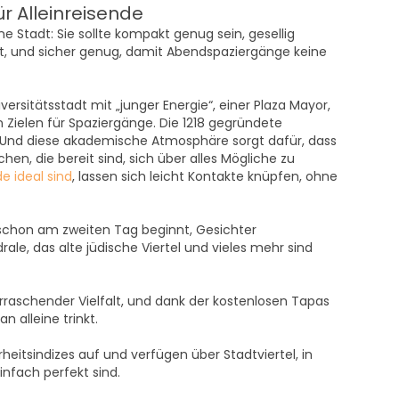
r Alleinreisende
 Stadt: Sie sollte kompakt genug sein, gesellig
t, und sicher genug, damit Abendspaziergänge keine
Universitätsstadt mit „junger Energie“, einer Plaza Mayor,
en Zielen für Spaziergänge. Die 1218 gegründete
s. Und diese akademische Atmosphäre sorgt dafür, dass
en, die bereit sind, sich über alles Mögliche zu
de ideal sind
, lassen sich leicht Kontakte knüpfen, ohne
chon am zweiten Tag beginnt, Gesichter
ale, das alte jüdische Viertel und vieles mehr sind
raschender Vielfalt, und dank der kostenlosen Tapas
n alleine trinkt.
eitsindizes auf und verfügen über Stadtviertel, in
nfach perfekt sind.