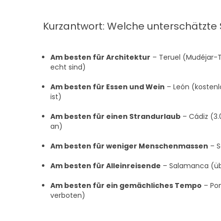
Kurzantwort: Welche unterschätzte 
Am besten für Architektur
– Teruel (Mudéjar-
echt sind)
Am besten für Essen und Wein
– León (kostenl
ist)
Am besten für einen Strandurlaub
– Cádiz (3.
an)
Am besten für weniger Menschenmassen
– S
Am besten für Alleinreisende
– Salamanca (übe
Am besten für ein gemächliches Tempo
– Pon
verboten)