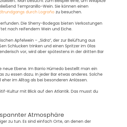
ialisiert. Man besucht zum Beispiel eine, um Wildpilze
chließend Tempranillo-Wein. Sie können einen
dtrundgangs durch Logroño
zu besuchen.
 erfunden. Die Sherry-Bodegas bieten Verkostungen
uftet nach reifendem Wein und Eiche.
schen Apfelwein – „Sidra“, der zur Belüftung aus
ßen Schlucken trinken und einen Spritzer im Glas
erisch vor, wird aber spätestens in der dritten Bar
ne neue Ebene. Im Barrio Húmedo bestellt man ein
 zu essen dazu. In jeder Bar etwas anderes. Solche
 eher im Alltag als bei besonderen Anlässen.
itif-Kultur mit Blick auf den Atlantik. Das musst du
spannter Atmosphäre
ger zu tun. Es sind einfach Orte, an denen der