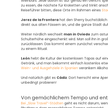
Weinbars. Jede davon ist auf genau ein Gericht spez
zu essen, die nächste für Kroketten und trinkt ans
Reiseführer bitten, diese Orte im Rahmen eines
Sta
Jerez de la Frontera
hat den Sherry buchstäblich
direkt aus alten Fässern an, und die ganze Stadt d
Weiter nördlich wechselt
man in Oviedo
zum asturi
Schulterhöhe eingeschenkt wird. Man soll ihn in gro
zurücklassen. Das kommt einem zunächst verschwend
zu einem Ritual.
León
hebt die Kultur der kostenlosen Tapas auf ei
Getränk, und man bekommt einfach kostenlos etwas
Wein- und Ausgehziele in Spanien
verankern Alkohol
Und natürlich gibt es
Cádiz
. Dort herrscht eine Aper
unbedingt probieren!
Von gemächlichem Tempo und ent
Bei „Slow Travel“-Städten
geht es nicht darum, weni