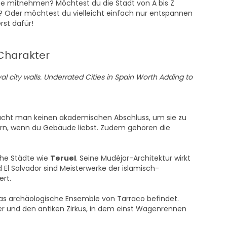
se mitnehmen? Möchtest du die Stadt von A bis Z
 Oder möchtest du vielleicht einfach nur entspannen
rst dafür!
 Charakter
cht man keinen akademischen Abschluss, um sie zu
ern, wenn du Gebäude liebst. Zudem gehören die
che Städte wie
Teruel
. Seine Mudéjar-Architektur wirkt
El Salvador sind Meisterwerke der islamisch-
ert.
das archäologische Ensemble von Tarraco befindet.
 und den antiken Zirkus, in dem einst Wagenrennen