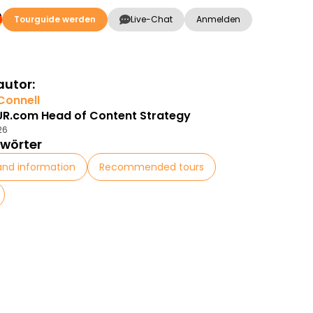
Tourguide werden
Live-Chat
Anmelden
autor:
Connell
R.com Head of Content Strategy
26
wörter
and information
Recommended tours