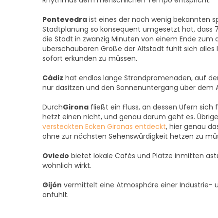
Rhythmus dem menschlichen Tempo entspricht.
Pontevedra
ist eines der noch wenig bekannten sp
Stadtplanung so konsequent umgesetzt hat, dass 7
die Stadt in zwanzig Minuten von einem Ende zum 
überschaubaren Größe der Altstadt fühlt sich alles l
sofort erkunden zu müssen.
Cádiz
hat endlos lange Strandpromenaden, auf de
nur dasitzen und den Sonnenuntergang über dem A
Durch
Girona
fließt ein Fluss, an dessen Ufern sic
hetzt einen nicht, und genau darum geht es. Übrige
versteckten Ecken Gironas entdeckt
, hier genau da
ohne zur nächsten Sehenswürdigkeit hetzen zu mü
Oviedo
bietet lokale Cafés und Plätze inmitten ast
wohnlich wirkt.
Gijón
vermittelt eine Atmosphäre einer Industrie- 
anfühlt.