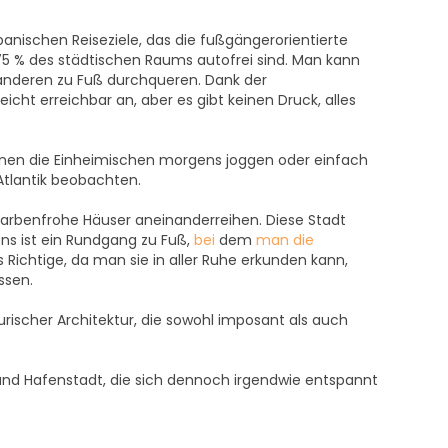
anischen Reiseziele, das die fußgängerorientierte
5 % des städtischen Raums autofrei sind. Man kann
anderen zu Fuß durchqueren. Dank der
eicht erreichbar an, aber es gibt keinen Druck, alles
nen die Einheimischen morgens joggen oder einfach
tlantik beobachten.
h farbenfrohe Häuser aneinanderreihen. Diese Stadt
ns ist ein Rundgang zu Fuß,
bei
dem
man die
s Richtige, da man sie in aller Ruhe erkunden kann,
ssen.
urischer Architektur, die sowohl imposant als auch
und Hafenstadt, die sich dennoch irgendwie entspannt