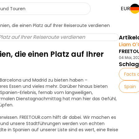
EUR
ien, die einen Platz auf Ihrer Reiseroute verdienen
Artikel
Liam O'
FREETOU
n, die einen Platz auf Ihrer
04 Mai, 20
Schlag
Facts 
s Barcelona und Madrid zu bieten haben –
eres Essen und vieles mehr. Darüber hinaus bieten
Spain
Spanien-Erlebnis, fernab vom langweiligen,
malen Dienstagnachmittag hat man hier das Gefühl,
lüpfen.
rwissen. FREETOUR.com hilft dir dabei. Wir machen es
sen, und unsere Stadtführungen werden von echten
e in Spanien auf unserer Liste sind es wert, eine Reise