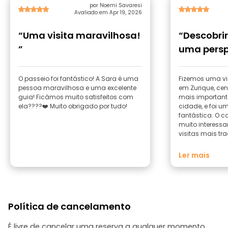
por Noemi Savaresi
Avaliado em Apr 19, 2026
“Uma visita maravilhosa!
“Descobrir
”
uma persp
diferente”
O passeio foi fantástico! A Sara é uma
Fizemos uma vi
pessoa maravilhosa e uma excelente
em Zurique, ce
guia! Ficámos muito satisfeitos com
mais important
ela????❤️ Muito obrigado por tudo!
cidade, e foi u
fantástica. O c
muito interessa
visitas mais tr
destaca figura
que normalmen
Ler mais
visitas guiadas. Para além diss
tivemos a sorte 
o que tornou a 
melhor: foi mui
personalizada 
Política de cancelamento
aprofundar os 
dúvidas e conv
agradável. O guia explicou tudo com
É livre de cancelar uma reserva a qualquer momento.