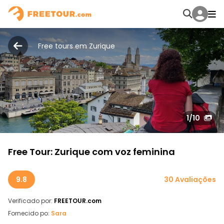
Free tours em Zurique
1
/10
Free Tour: Zurique com voz feminina
9.8
30 Avaliações
Verificado por:
FREETOUR.com
Fornecido po:
Sara