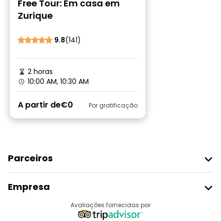
Free Tour: Em casa em
Zurique
9.8
(141)
2 horas
10:00 AM, 10:30 AM
A partir de
€0
Por gratificação
Parceiros
Aderir Ao Freetour
Empresa
Registo Do Fornecedor
Destinos
Avaliações fornecidas por
Programa De Afiliados