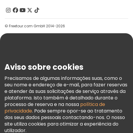
Quem Somos
Contacte-Nos
Grupos
© Freetour.com GmbH 2014-2026
Ajuda
Blog
Imprensa
Segurança E Privacidade
Aviso sobre cookies
Termos E Informações Legais
Política De Cookies
Precisamos de algumas informações suas, como o
seu nome e endereço de e-mail, para fazer reservas
Freetour Prémios
e atender às suas solicitações de serviço através da
Programa De Fidelidade
plataforma. Isto também é detalhado durante o
processo de reserva e na nossa
política de
privacidade
. Pode sempre opor-se ao tratamento
dos seus dados pessoais contactando-nos. O nosso
site utiliza cookies para otimizar a experiência do
utilizador.