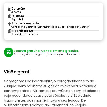
Duração
3 horas
Idiomas
Espanhol
Ponto de encontro
Confisserie Sprüngli, Bahnhofstrasse 21, en Paradeplatz, Zúrich
A partir de €0
Baseado em gorjetas
Reserva gratuita. Cancelamento gratuito.
Sem preço fixo — pague o que achar que o tour vale.
Visão geral
Começamos na Paradeplatz, o coração financeiro de
Zurique, com mulheres suíças de relevância histórica e
contemporânea. Visitamos Fraumünster, com abadessas
cujo poder durou quase sete séculos, e a Sociedade
Fraumünster, que mantém vivo o seu legado. De
Münsterbrücke falamos do Frauenbad, de Regula,