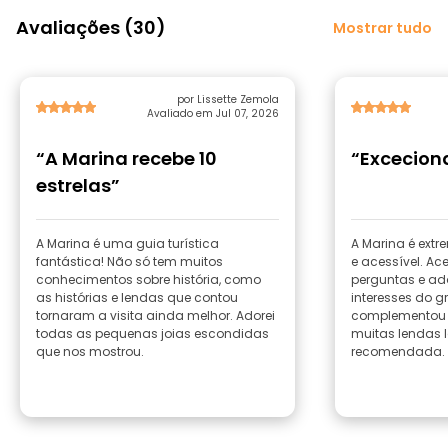
Avaliações (30)
Mostrar tudo
por Lissette Zemola
Avaliado em Jul 07, 2026
“A Marina recebe 10
“Excecion
estrelas”
A Marina é uma guia turística
A Marina é ex
fantástica! Não só tem muitos
e acessível. A
conhecimentos sobre história, como
perguntas e ad
as histórias e lendas que contou
interesses do g
tornaram a visita ainda melhor. Adorei
complementou 
todas as pequenas joias escondidas
muitas lendas l
que nos mostrou.
recomendada.