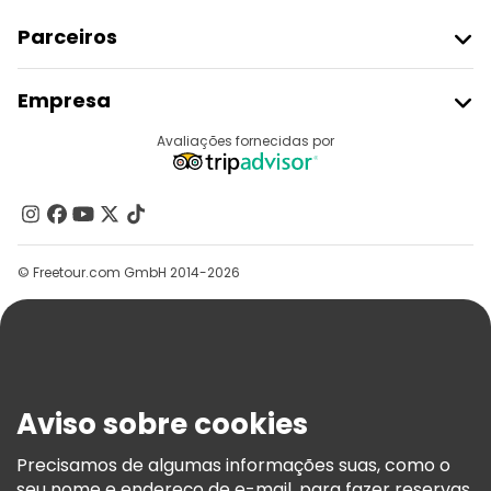
Parceiros
Aderir Ao Freetour
Empresa
Registo Do Fornecedor
Destinos
Avaliações fornecidas por
Programa De Afiliados
Quem Somos
Contacte-Nos
Grupos
© Freetour.com GmbH 2014-2026
Ajuda
Blog
Imprensa
Segurança E Privacidade
Aviso sobre cookies
Termos E Informações Legais
Política De Cookies
Precisamos de algumas informações suas, como o
seu nome e endereço de e-mail, para fazer reservas