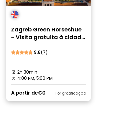
Zagreb Green Horseshue
- Visita gratuita à cidade
baixa
9.8
(7)
2h 30min
4:00 PM, 5:00 PM
A partir de
€0
Por gratificação