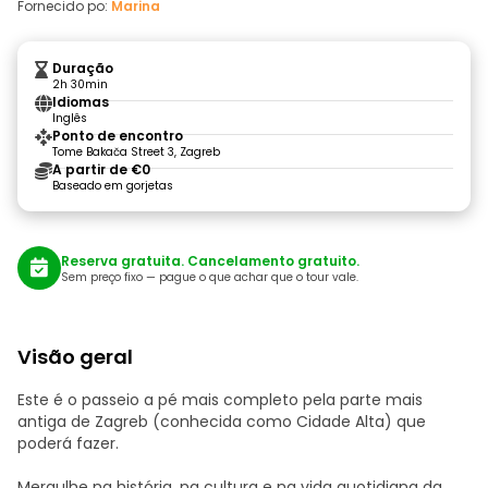
Fornecido po:
Marina
Duração
2h 30min
Idiomas
Inglês
Ponto de encontro
Tome Bakača Street 3, Zagreb
A partir de €0
Baseado em gorjetas
Reserva gratuita. Cancelamento gratuito.
Sem preço fixo — pague o que achar que o tour vale.
Visão geral
Este é o passeio a pé mais completo pela parte mais
antiga de Zagreb (conhecida como Cidade Alta) que
poderá fazer.
Mergulhe na história, na cultura e na vida quotidiana da