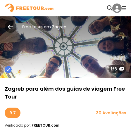
Free tours em Zagreb
1
/8
Zagreb para além dos guias de viagem Free
Tour
9.7
30 Avaliações
Verificado por:
FREETOUR.com