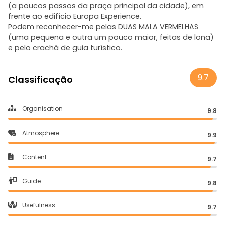
(a poucos passos da praça principal da cidade), em
frente ao edifício Europa Experience.
Podem reconhecer-me pelas DUAS MALA VERMELHAS
(uma pequena e outra um pouco maior, feitas de lona)
e pelo crachá de guia turístico.
9.7
Classificação
Organisation
9.8
Atmosphere
9.9
Content
9.7
Guide
9.8
Usefulness
9.7