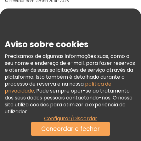
© Freetour.com GmbH 2014-2026
Ajuda
Blog
Imprensa
Segurança E Privacidade
Aviso sobre cookies
Termos E Informações Legais
Política De Cookies
Precisamos de algumas informações suas, como o
seu nome e endereço de e-mail, para fazer reservas
Freetour Prémios
e atender às suas solicitações de serviço através da
Programa De Fidelidade
plataforma. Isto também é detalhado durante o
processo de reserva e na nossa
política de
privacidade
. Pode sempre opor-se ao tratamento
dos seus dados pessoais contactando-nos. O nosso
site utiliza cookies para otimizar a experiência do
utilizador.
Configurar/Discordar
Concordar e fechar