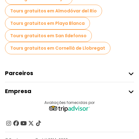
Tours gratuitos em Almodóvar del Río
Tours gratuitos em Playa Blanca
Tours gratuitos em San Ildefonso
Tours gratuitos em Cornellà de Llobregat
Parceiros
Aderir Ao Freetour
Empresa
Registo Do Fornecedor
Destinos
Avaliações fornecidas por
Programa De Afiliados
Quem Somos
Contacte-Nos
Grupos