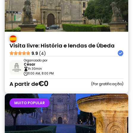
Visita livre: História e lendas de Úbeda
9.9
(4)
Organizado por
César
1h 30min
11:00 AM, 8:00 PM
€0
A partir de
Por gratificação
MUITO POPULAR