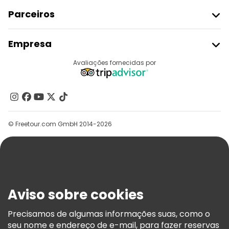
Parceiros
Aderir Ao Freetour
Empresa
Registo Do Fornecedor
Destinos
Avaliações fornecidas por
Programa De Afiliados
Quem Somos
Contacte-Nos
Grupos
© Freetour.com GmbH 2014-2026
Ajuda
Blog
Imprensa
Segurança E Privacidade
Aviso sobre cookies
Termos E Informações Legais
Política De Cookies
Precisamos de algumas informações suas, como o
seu nome e endereço de e-mail, para fazer reservas
Freetour Prémios