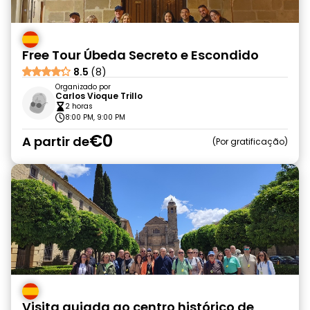
Free Tour Úbeda Secreto e Escondido
8.5
(8)
Organizado por
Carlos Vioque Trillo
2 horas
8:00 PM, 9:00 PM
€0
A partir de
Por gratificação
Visita guiada ao centro histórico de