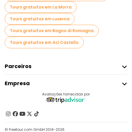
Tours gratuitos em La Morra
Tours gratuitos em Luserna
Tours gratuitos em Bagno di Romagna
Tours gratuitos em Aci Castello
Parceiros
Aderir Ao Freetour
Empresa
Registo Do Fornecedor
Destinos
Avaliações fornecidas por
Programa De Afiliados
Quem Somos
Contacte-Nos
Grupos
© Freetour.com GmbH 2014-2026