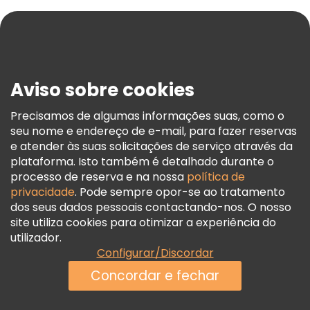
Ajuda
Blog
Imprensa
Segurança E Privacidade
Aviso sobre cookies
Termos E Informações Legais
Política De Cookies
Precisamos de algumas informações suas, como o
seu nome e endereço de e-mail, para fazer reservas
Freetour Prémios
e atender às suas solicitações de serviço através da
Programa De Fidelidade
plataforma. Isto também é detalhado durante o
processo de reserva e na nossa
política de
privacidade
. Pode sempre opor-se ao tratamento
dos seus dados pessoais contactando-nos. O nosso
site utiliza cookies para otimizar a experiência do
utilizador.
Configurar/Discordar
Concordar e fechar