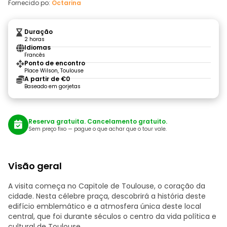
Fornecido po:
Octarina
Duração
2 horas
Idiomas
Francês
Ponto de encontro
Place Wilson, Toulouse
A partir de €0
Baseado em gorjetas
Reserva gratuita. Cancelamento gratuito.
Sem preço fixo — pague o que achar que o tour vale.
Visão geral
A visita começa no Capitole de Toulouse, o coração da
cidade. Nesta célebre praça, descobrirá a história deste
edifício emblemático e a atmosfera única deste local
central, que foi durante séculos o centro da vida política e
cultural de Toulouse.