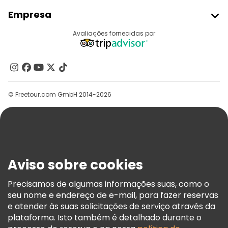
Aderir Ao Freetour
Empresa
Registo Do Fornecedor
Destinos
Avaliações fornecidas por
Programa De Afiliados
Quem Somos
Contacte-Nos
Grupos
© Freetour.com GmbH 2014-2026
Ajuda
Blog
Imprensa
Segurança E Privacidade
Aviso sobre cookies
Termos E Informações Legais
Política De Cookies
Precisamos de algumas informações suas, como o
seu nome e endereço de e-mail, para fazer reservas
Freetour Prémios
e atender às suas solicitações de serviço através da
Programa De Fidelidade
plataforma. Isto também é detalhado durante o