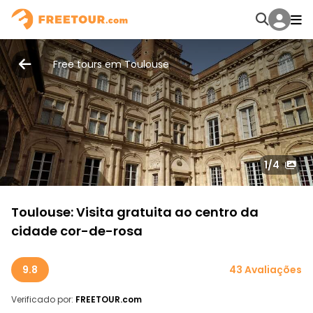
Free tours em Toulouse
1
/4
Toulouse: Visita gratuita ao centro da
cidade cor-de-rosa
9.8
43 Avaliações
Verificado por:
FREETOUR.com