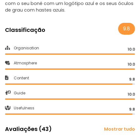
com o seu boné com um logótipo azul e os seus óculos
de grau com hastes azuis.
9.8
Classificação
Organisation
10.0
Atmosphere
10.0
Content
9.8
Guide
10.0
Usefulness
9.8
Avaliações (43)
Mostrar tudo