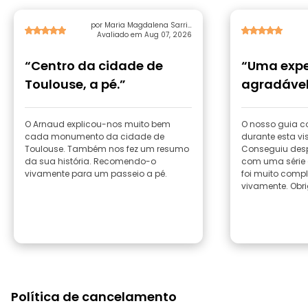
por Maria Magdalena Sarrio
Avaliado em Aug 07, 2026
Gimenez
“Centro da cidade de
“Uma expe
Toulouse, a pé.”
agradável
O Arnaud explicou-nos muito bem
O nosso guia c
cada monumento da cidade de
durante esta vi
Toulouse. Também nos fez um resumo
Conseguiu despe
da sua história. Recomendo-o
com uma série d
vivamente para um passeio a pé.
foi muito comp
vivamente. Obr
Política de cancelamento