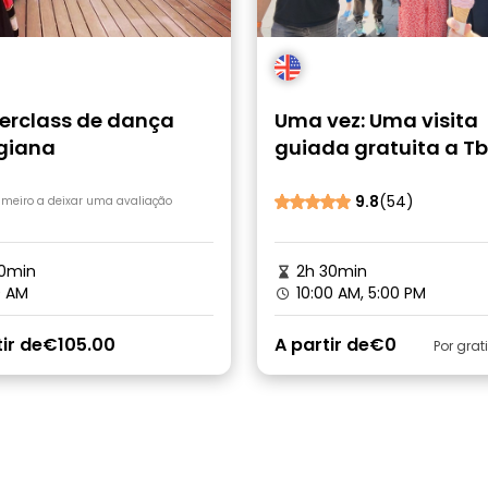
erclass de dança
Uma vez: Uma visita
giana
guiada gratuita a Tbi
9.8
(54)
rimeiro a deixar uma avaliação
0min
2h 30min
0 AM
10:00 AM, 5:00 PM
ir de
€105.00
A partir de
€0
Por grat