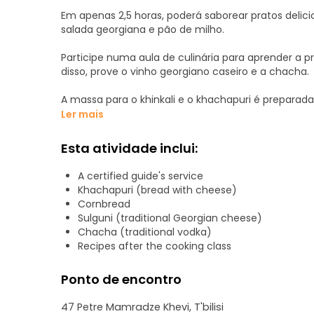
Em apenas 2,5 horas, poderá saborear pratos delici
salada georgiana e pão de milho.
Participe numa aula de culinária para aprender a p
disso, prove o vinho georgiano caseiro e a chacha.
A massa para o khinkali e o khachapuri é prepara
chegada, pois a massa do khinkali demora 2 horas a
Ler mais
As fatias de beringela são fritas com antecedência
Esta atividade inclui:
nozes com as especiarias.
A certified guide's service
Como demora bastante tempo, preparamos tudo c
Khachapuri (bread with cheese)
segunda parte da confeção dos pratos, que é mais
Cornbread
Sulguni (traditional Georgian cheese)
Por isso, é divertido. Depois de prepararmos tod
Chacha (traditional vodka)
«Supra» à georgiana.
Recipes after the cooking class
Aula de Culinária em Tbilisi – é uma experiência
Ponto de encontro
Junte-se a nós numa viagem pelos deliciosos sabo
47 Petre Mamradze Khevi, T'bilisi
fantástico para os viajantes.