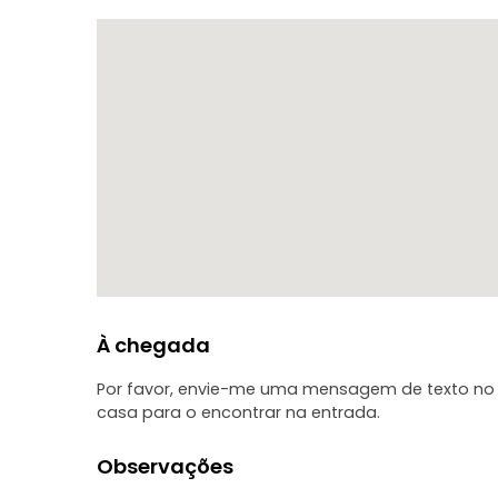
Depois, na aula de culinária, receberá as receitas d
À chegada
Por favor, envie-me uma mensagem de texto no 
casa para o encontrar na entrada.
Observações