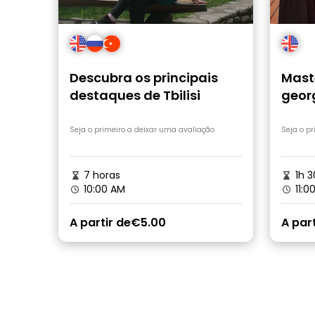
Descubra os principais
Mast
destaques de Tbilisi
geor
Seja o primeiro a deixar uma avaliação
Seja o p
7 horas
1h 3
10:00 AM
11:0
A partir de
€5.00
A part