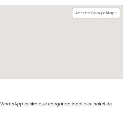
e Khinkali, Khachapuri e Beringela com Nozes.
Abrir no Google Maps
WhatsApp assim que chegar ao local e eu sairei de