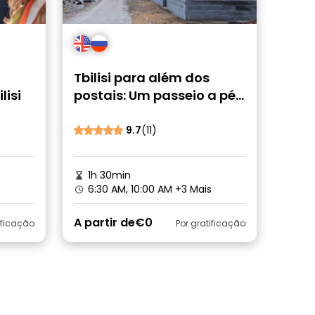
Tbilisi para além dos
lisi
postais: Um passeio a pé
diferente
9.7
(11)
1h 30min
6:30 AM, 10:00 AM
+3 Mais
A partir de
€0
ificação
Por gratificação