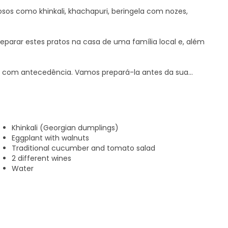
osos como khinkali, khachapuri, beringela com nozes,
reparar estes pratos na casa de uma família local e, além
da com antecedência. Vamos prepará-la antes da sua
 preparar e a do khachapuri, 1 hora.
, pois têm de estar frias até que lhes sejam adicionadas as
Khinkali (Georgian dumplings)
om antecedência e, depois de chegar, passamos à
Eggplant with walnuts
 divertida e não requer muito tempo nem energia.
Traditional cucumber and tomato salad
2 different wines
a a comida, almoçamos ou jantamos juntos, um banquete
Water
 encantadora que dá vontade de dançar o Cha-Cha-Cha.
res e tradições que fazem da Geórgia um destino