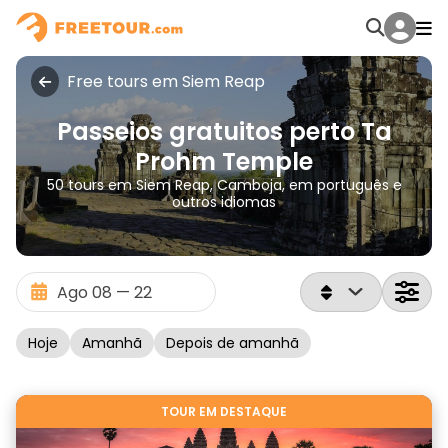
Free tours em Siem Reap
Passeios gratuitos perto Ta
Prohm Temple
50 tours em Siem Reap, Camboja, em português e
outros idiomas
Hoje
Amanhã
Depois de amanhã
TOUR EM DESTAQUE