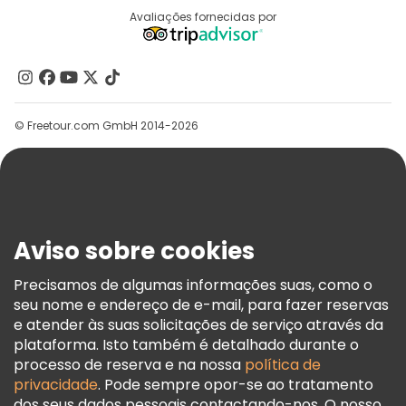
Destinos
Avaliações fornecidas por
Programa De Afiliados
Passeios gratuitos perto Ta Prohm Temple
Quem Somos
Contacte-Nos
Grupos
© Freetour.com GmbH 2014-2026
Ajuda
Blog
Imprensa
Segurança E Privacidade
Aviso sobre cookies
Termos E Informações Legais
Política De Cookies
Precisamos de algumas informações suas, como o
seu nome e endereço de e-mail, para fazer reservas
Freetour Prémios
e atender às suas solicitações de serviço através da
Programa De Fidelidade
plataforma. Isto também é detalhado durante o
processo de reserva e na nossa
política de
privacidade
. Pode sempre opor-se ao tratamento
dos seus dados pessoais contactando-nos. O nosso