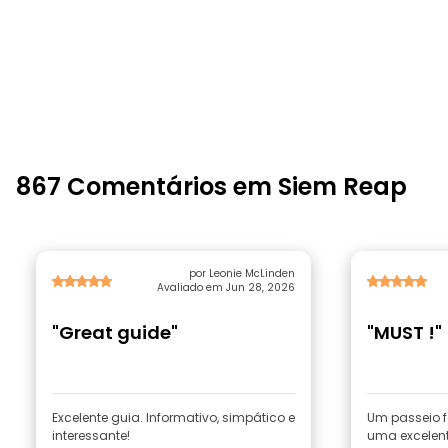
867 Comentários em Siem Reap
por Leonie McLinden
Avaliado em Jun 28, 2026
"Great guide"
"MUST !"
Excelente guia. Informativo, simpático e
Um passeio f
interessante!
uma excelent