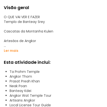
Visão geral
O QUE VAI VER E FAZER
Templo de Banteay Srey
Cascatas da Montanha Kulen
Artesãos de Angkor
Massagem tradicional Khmer
Ler mais
Templo de Angkor Wat
Esta atividade inclui:
Angkor Thom e outros templos
Ta Prohm Temple
Angkor Thom
Templo de Ta Prom
Prasat Preah Khan
Neak Poan
Complexo de templos do Grande Círculo
Banteay Kdei
Angkor Wat Temple Tour
Templo de Preah Khan
Artisans Angkor
Local License Tour Guide