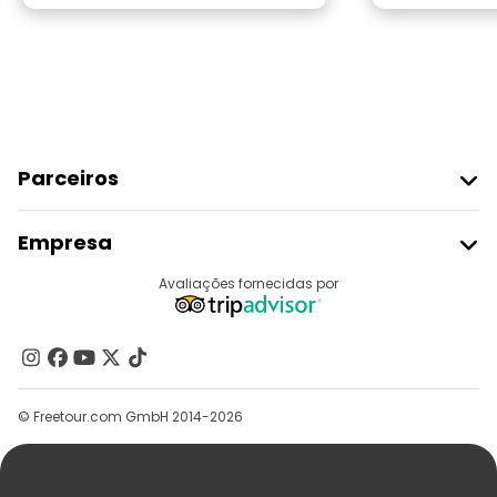
Parceiros
Aderir Ao Freetour
Empresa
Registo Do Fornecedor
Destinos
Avaliações fornecidas por
Programa De Afiliados
Quem Somos
Contacte-Nos
Grupos
© Freetour.com GmbH 2014-2026
Ajuda
Blog