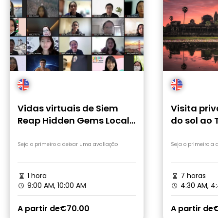
Vidas virtuais de Siem
Visita pri
Reap Hidden Gems Local
do sol ao
Culture Tour
Angkor Wa
templos d
Seja o primeiro a deixar uma avaliação
Seja o primeiro a
1 hora
7 horas
9:00 AM, 10:00 AM
4:30 AM, 4
A partir de
€70.00
A partir de
€