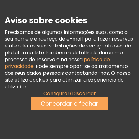
Imprensa
Segurança E Privacidade
Aviso sobre cookies
Termos E Informações Legais
Política De Cookies
Precisamos de algumas informações suas, como o
seu nome e endereço de e-mail, para fazer reservas
Freetour Prémios
e atender às suas solicitações de serviço através da
Programa De Fidelidade
plataforma. Isto também é detalhado durante o
processo de reserva e na nossa
política de
privacidade
. Pode sempre opor-se ao tratamento
dos seus dados pessoais contactando-nos. O nosso
site utiliza cookies para otimizar a experiência do
utilizador.
Configurar/Discordar
Concordar e fechar
Ver disponibilidade