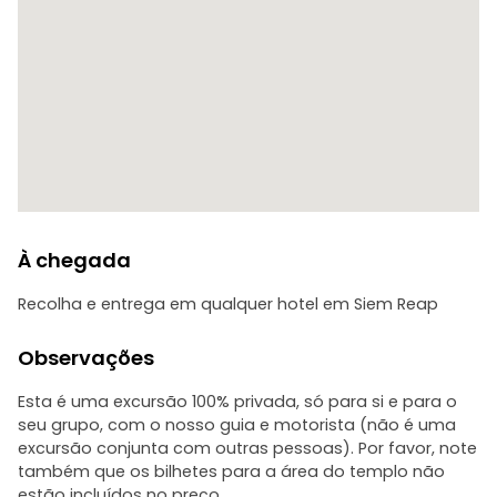
excursão 100% privada com o número de pessoas que
reservar, não é uma excursão conjunta com outros
hóspedes).
(Por favor, note que os bilhetes para o Parque
Arqueológico de Angkor custam 37 USD por um dia de
visita e 62 USD por 2-3 dias de visita)
À chegada
Recolha e entrega em qualquer hotel em Siem Reap
Observações
Esta é uma excursão 100% privada, só para si e para o
seu grupo, com o nosso guia e motorista (não é uma
excursão conjunta com outras pessoas). Por favor, note
também que os bilhetes para a área do templo não
estão incluídos no preço.