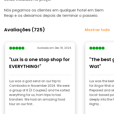
Nós pegamos os clientes em qualquer hotel em Siem
Reap e os deixamos depois de terminar o passeio.
Avaliações (725)
Mostrar tudo
Avaliado em Dec 18, 2024
"Lux is a one stop shop for
"The best 
EVERYTHING!"
Wat"
Lux was a god send on our trip to
Lux was the best
Cambodia in November 2024. We were
for Angor Wat a
a group of 6 (3 Couples) and he sorted
Prepared and ski
everything for us, from trips to taxi
local-based poi
transfers. We had an amazing food
deeply into the 
tour on our first...
Highly...