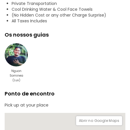
Templo de Neak Poan
Private Transportation
Cool Drinking Water & Cool Face Towels
Sras Srong
(No Hidden Cost or any other Charge Surprise)​​
All Taxes Includes
Templo de Krovan
Os nossos guias
Templo de Banteay Kdey
Templo de Ta Som e Pre Rup
Aldeia de Kompong Plouk
Nascer e pôr-do-sol
Nguon
Sominea
(Lux)
Passeio de barco pelo lago
Ponto de encontro
Mosteiro local
Pick up at your place
Mercado local
Experimente a comida local
Abrir no Google Maps
Esta é uma excursão completamente privada (esta é uma