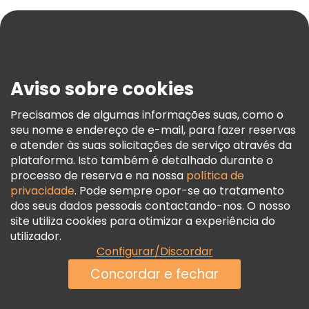
Ajuda
Blog
Imprensa
Segurança E Privacidade
Aviso sobre cookies
Termos E Informações Legais
Política De Cookies
Precisamos de algumas informações suas, como o
seu nome e endereço de e-mail, para fazer reservas
Freetour Prémios
e atender às suas solicitações de serviço através da
Programa De Fidelidade
plataforma. Isto também é detalhado durante o
processo de reserva e na nossa
política de
privacidade
. Pode sempre opor-se ao tratamento
dos seus dados pessoais contactando-nos. O nosso
site utiliza cookies para otimizar a experiência do
utilizador.
Configurar/Discordar
Concordar e fechar