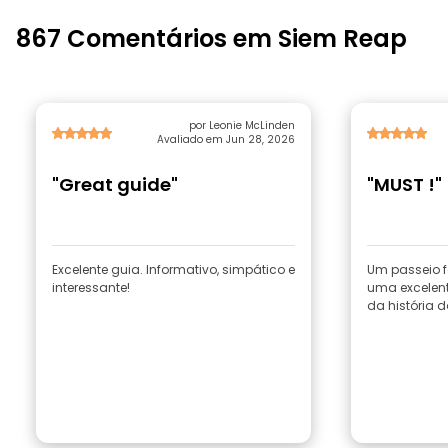
867 Comentários em Siem Reap
por Leonie McLinden
Avaliado em Jun 28, 2026
"Great guide"
"MUST !"
Excelente guia. Informativo, simpático e
Um passeio f
interessante!
uma excelent
da história 