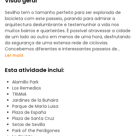
Visão geral
Sevilha tem o tamanho perfeito para ser explorada de
bicicleta com este passeio, parando para admirar a
arquitectura deslumbrante e testemunhar a vida nos
muitos bairros e quarteirões. É possível atravessar a cidade
de um lado ao outro em menos de uma hora, desfrutando
da segurança de uma extensa rede de ciclovias.
Concebemos diferentes e interessantes passeios de
bicicleta eléctrica que lhe permitem descobrir quase tudo
Ler mais
o que Sevilha tem para oferecer em pouco tempo.
Escolhe entre os seguintes percursos:
Esta atividade inclui:
* Sevilha e as suas pontes: Ponte de Alamillo, Ilha de
Alamillo Park
Cartuja, Ponte de la Barqueta, Ponte de El Cachorro, Ponte
Los Remedios
de Triana, Ponte de San Telmo, Ponte de los Remedios,
TRIANA
Ponte de las Delicias e Doca.
Jardines de la Buhaira
* Rota de destaque: Praça de Touros, Torre de Ouro,
Parque de María Luisa
Arquivo das Índias, Catedral e Giralda, Bairro de Santa Cruz
Plaza de España
e Praça de Espanha, Ponte de Triana, MatersolParasol ou
Plaza de Santa Cruz
las Setas, Catedral e Alcázar (desde o exterior)
Setas de Sevilla
* Sevilha e os seus parques: Parque Alamillo, Jardins
Park of the Perdigones
Americanos, Parque los Perdigones, Jardins do Vale, Jardins