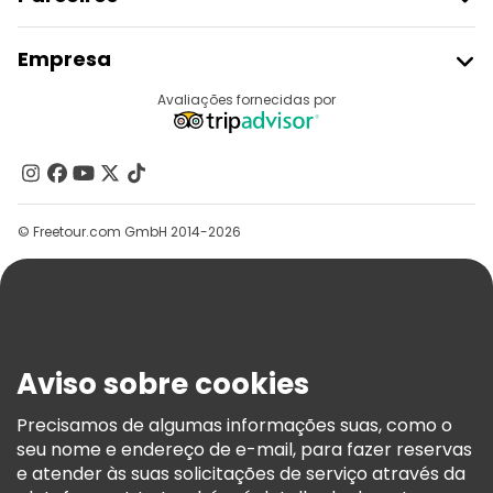
Aderir Ao Freetour
Empresa
Registo Do Fornecedor
Destinos
Avaliações fornecidas por
Programa De Afiliados
Quem Somos
Contacte-Nos
Grupos
© Freetour.com GmbH 2014-2026
Ajuda
Blog
Imprensa
Segurança E Privacidade
Aviso sobre cookies
Termos E Informações Legais
Política De Cookies
Precisamos de algumas informações suas, como o
seu nome e endereço de e-mail, para fazer reservas
Freetour Prémios
e atender às suas solicitações de serviço através da
Programa De Fidelidade