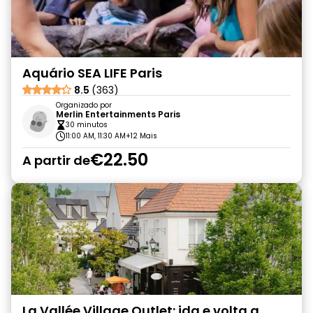
Aquário SEA LIFE Paris
8.5
(363)
Organizado por
Merlin Entertainments Paris
30 minutos
11:00 AM, 11:30 AM
+12 Mais
€22.50
A partir de
La Vallée Village Outlet: ida e volta a