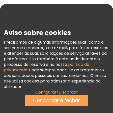
Ajuda
Blog
Imprensa
Segurança E Privacidade
Aviso sobre cookies
Termos E Informações Legais
Política De Cookies
Precisamos de algumas informações suas, como o
seu nome e endereço de e-mail, para fazer reservas
Freetour Prémios
e atender às suas solicitações de serviço através da
Programa De Fidelidade
plataforma. Isto também é detalhado durante o
processo de reserva e na nossa
política de
privacidade
. Pode sempre opor-se ao tratamento
dos seus dados pessoais contactando-nos. O nosso
site utiliza cookies para otimizar a experiência do
utilizador.
Configurar/Discordar
Concordar e fechar