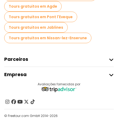
Tours gratuitos em Agde
Tours gratuitos em Pont l'Eveque
Tours gratuitos em Jablines
Tours gratuitos em Nissan-lez-Enserune
Parceiros
Aderir Ao Freetour
Empresa
Registo Do Fornecedor
Destinos
Avaliações fornecidas por
Programa De Afiliados
Quem Somos
Contacte-Nos
Grupos
© Freetour.com GmbH 2014-2026