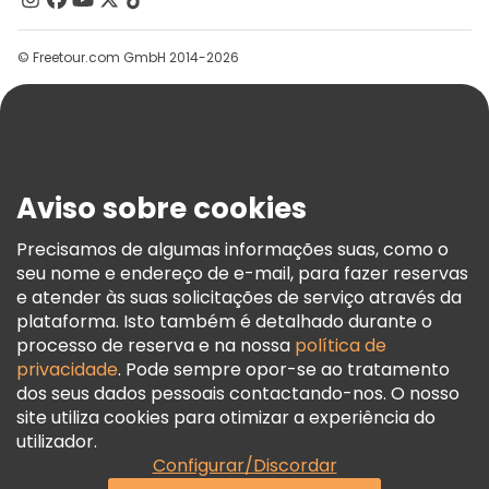
Grupos
© Freetour.com GmbH 2014-2026
Ajuda
Blog
Imprensa
Segurança E Privacidade
Aviso sobre cookies
Termos E Informações Legais
Política De Cookies
Precisamos de algumas informações suas, como o
seu nome e endereço de e-mail, para fazer reservas
Freetour Prémios
e atender às suas solicitações de serviço através da
Programa De Fidelidade
plataforma. Isto também é detalhado durante o
processo de reserva e na nossa
política de
privacidade
. Pode sempre opor-se ao tratamento
dos seus dados pessoais contactando-nos. O nosso
site utiliza cookies para otimizar a experiência do
utilizador.
Configurar/Discordar