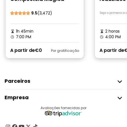
multidões
9.5
(3,472)
Seja o primeiro a
1h 45min
2 horas
7:00 PM
4:00 PM
A partir de
€0
A partir de
€
Por gratificação
Parceiros
Aderir Ao Freetour
Empresa
Registo Do Fornecedor
Destinos
Avaliações fornecidas por
Programa De Afiliados
Quem Somos
Contacte-Nos