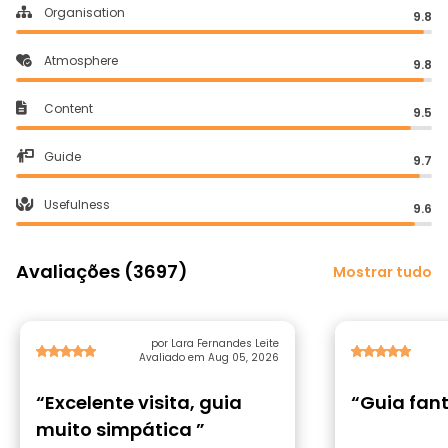
Organisation
9.8
Atmosphere
9.8
Content
9.5
Guide
9.7
Usefulness
9.6
Avaliações (3697)
Mostrar tudo
por Lara Fernandes Leite
Avaliado em Aug 05, 2026
“Excelente visita, guia
“Guia fant
muito simpática ”