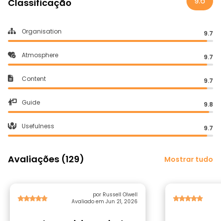
9.6
Classificação
Organisation
9.7
Atmosphere
9.7
Content
9.7
Guide
9.8
Usefulness
9.7
Avaliações (129)
Mostrar tudo
por Russell Olwell
Avaliado em Jun 21, 2026