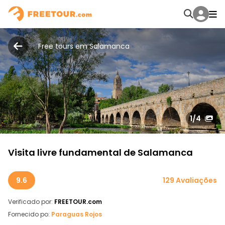
Free tours em Salamanca
1
/4
Visita livre fundamental de Salamanca
9.6
129 Avaliações
Verificado por:
FREETOUR.com
Fornecido po:
Paraguas Rojos