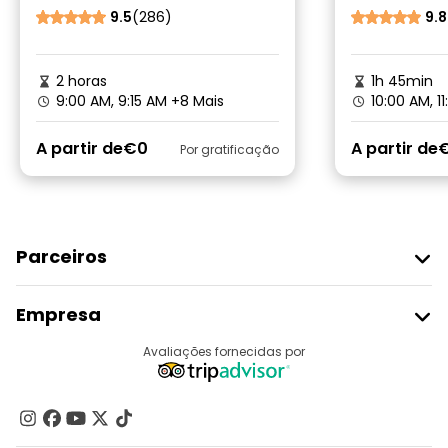
9.5
(286)
9.8
2 horas
1h 45min
9:00 AM, 9:15 AM
+8 Mais
10:00 AM, 1
A partir de
€0
A partir de
Por gratificação
Parceiros
Aderir Ao Freetour
Empresa
Registo Do Fornecedor
Destinos
Avaliações fornecidas por
Programa De Afiliados
Quem Somos
Contacte-Nos