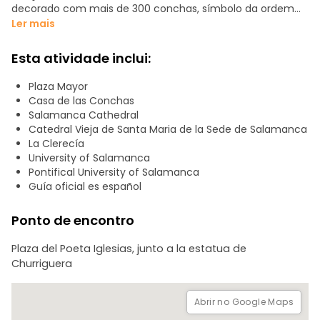
decorado com mais de 300 conchas, símbolo da ordem
de Santiago, e ao seu lado contemplamos a imponente
Ler mais
Clerecía e a Universidade Pontifícia, uma joia barroca com
torres impressionantes.
Esta atividade inclui:
Continuamos até à Universidade de Salamanca, a mais
Plaza Mayor
antiga de Espanha, famosa pela sua fachada plateresca e
Casa de las Conchas
pela rã escondida na sua decoração, emblema da cidade
Salamanca Cathedral
e símbolo de boa sorte. De seguida, visitaremos a Catedral
Catedral Vieja de Santa Maria de la Sede de Salamanca
Velha, com o seu magnífico retábulo gótico que conserva
La Clerecía
o espírito medieval. Terminamos na Catedral Nova, de
University of Salamanca
estilo gótico tardio e renascentista, onde descobrimos os
Pontifical University of Salamanca
seus surpreendentes pormenores modernos, como o
Guía oficial es español
astronauta esculpido na sua fachada. Uma viagem
através de séculos de história e lendas de Salamanca.
Ponto de encontro
Plaza del Poeta Iglesias, junto a la estatua de
Churriguera
Abrir no Google Maps