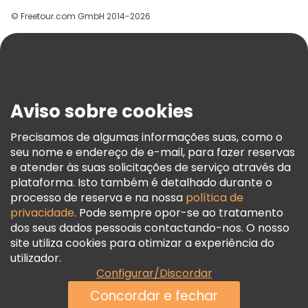
Grupos
© Freetour.com GmbH 2014-2026
Ajuda
Blog
Imprensa
Segurança E Privacidade
Aviso sobre cookies
Termos E Informações Legais
Política De Cookies
Precisamos de algumas informações suas, como o
seu nome e endereço de e-mail, para fazer reservas
Freetour Prémios
e atender às suas solicitações de serviço através da
Programa De Fidelidade
plataforma. Isto também é detalhado durante o
processo de reserva e na nossa
política de
privacidade
. Pode sempre opor-se ao tratamento
dos seus dados pessoais contactando-nos. O nosso
site utiliza cookies para otimizar a experiência do
utilizador.
Configurar/Discordar
Concordar e fechar