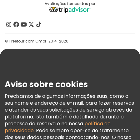
Destinos
Avaliações fornecidas por
Programa De Afiliados
Quem Somos
Contacte-Nos
Grupos
© Freetour.com GmbH 2014-2026
Ajuda
Blog
Imprensa
Segurança E Privacidade
Aviso sobre cookies
Termos E Informações Legais
Política De Cookies
Precisamos de algumas informações suas, como o
seu nome e endereço de e-mail, para fazer reservas
Freetour Prémios
e atender às suas solicitações de serviço através da
Programa De Fidelidade
plataforma. Isto também é detalhado durante o
processo de reserva e na nossa
política de
privacidade
. Pode sempre opor-se ao tratamento
dos seus dados pessoais contactando-nos. O nosso